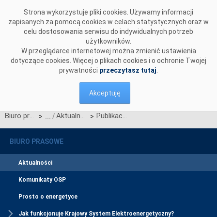
Przejdź do komentarzy
Strona wykorzystuje pliki cookies. Używamy informacji
zapisanych za pomocą cookies w celach statystycznych oraz w
celu dostosowania serwisu do indywidualnych potrzeb
użytkowników.
W przeglądarce internetowej można zmienić ustawienia
dotyczące cookies. Więcej o plikach cookies i o ochronie Twojej
prywatności
przeczytasz tutaj
.
Akceptuję
Biuro prasowe
Aktualności
Publikacja Standardów Technicznych
>
>
BIURO PRASOWE
Aktualności
Komunikaty OSP
Prosto o energetyce
Jak funkcjonuje Krajowy System Elektroenergetyczny?