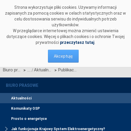
Przejdź do komentarzy
Strona wykorzystuje pliki cookies. Używamy informacji
zapisanych za pomocą cookies w celach statystycznych oraz w
celu dostosowania serwisu do indywidualnych potrzeb
użytkowników.
W przeglądarce internetowej można zmienić ustawienia
dotyczące cookies. Więcej o plikach cookies i o ochronie Twojej
prywatności
przeczytasz tutaj
.
Akceptuję
Biuro prasowe
Aktualności
Publikacja zaleceń dotyczących sporządzenia dokumentu potwierdzającego poniesienie kosztów związanych z wykonaniem testowego okresu zagrożenia
>
>
BIURO PRASOWE
Aktualności
Komunikaty OSP
Prosto o energetyce
Jak funkcjonuje Krajowy System Elektroenergetyczny?