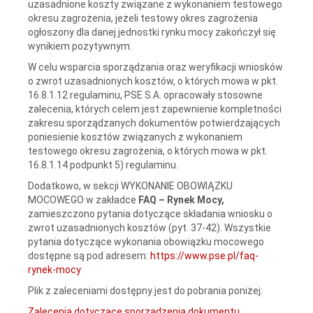
uzasadnione koszty związane z wykonaniem testowego
okresu zagrożenia, jeżeli testowy okres zagrożenia
ogłoszony dla danej jednostki rynku mocy zakończył się
wynikiem pozytywnym.
W celu wsparcia sporządzania oraz weryfikacji wniosków
o zwrot uzasadnionych kosztów, o których mowa w pkt.
16.8.1.12 regulaminu, PSE S.A. opracowały stosowne
zalecenia, których celem jest zapewnienie kompletności
zakresu sporządzanych dokumentów potwierdzających
poniesienie kosztów związanych z wykonaniem
testowego okresu zagrożenia, o których mowa w pkt.
16.8.1.14 podpunkt 5) regulaminu.
Dodatkowo, w sekcji WYKONANIE OBOWIĄZKU
MOCOWEGO w zakładce
FAQ – Rynek Mocy,
zamieszczono pytania dotyczące składania wniosku o
zwrot uzasadnionych kosztów (pyt. 37-42). Wszystkie
pytania dotyczące wykonania obowiązku mocowego
dostępne są pod adresem:
https://www.pse.pl/faq-
rynek-mocy
Plik z zaleceniami dostępny jest do pobrania poniżej:
Zalecenia dotyczące sporządzenia dokumentu