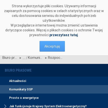
Przejdź do komentarzy
Strona wykorzystuje pliki cookies. Używamy informacji
zapisanych za pomocą cookies w celach statystycznych oraz w
celu dostosowania serwisu do indywidualnych potrzeb
użytkowników.
W przeglądarce internetowej można zmienić ustawienia
dotyczące cookies. Więcej o plikach cookies i o ochronie Twojej
prywatności
przeczytasz tutaj
.
Akceptuję
Biuro prasowe
Komunikaty OSP
Rozpoczęcie publikacji planowanego bilans mocy netto w KSE
>
>
BIURO PRASOWE
Aktualności
Komunikaty OSP
Prosto o energetyce
Jak funkcjonuje Krajowy System Elektroenergetyczny?