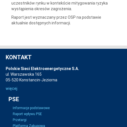
uczestników rynku w kontekście mitygowania ryzyka
wystąpienia okresów zagrożenia.
Raport jest wyznaczany przez OSP na podstawie
aktualnie dostępnych informacji.
KONTAKT
Polskie Sieci Elektroenergetyczne S.A.
ul. Warszawska 165
05-520 Konstancin-Jeziorna
więcej
PSE
Informacje podstawowe
Raport wpływu PSE
Przetargi
Platforma Zakupowa