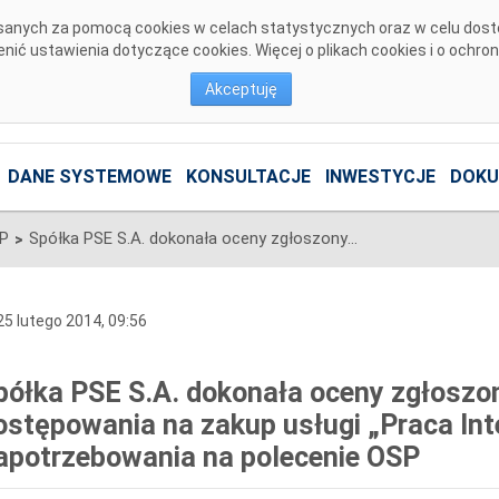
pisanych za pomocą cookies w celach statystycznych oraz w celu dos
ić ustawienia dotyczące cookies. Więcej o plikach cookies i o ochro
Akceptuję
DANE SYSTEMOWE
KONSULTACJE
INWESTYCJE
DOKU
SP
Spółka PSE S.A. dokonała oceny zgłoszonych wniosków do postępowania na zakup usługi „Praca Interwencyjna: Redukcja Zapotrzebowania na polecenie OSP
>
5 lutego 2014, 09:56
półka PSE S.A. dokonała oceny zgłosz
ostępowania na zakup usługi „Praca Int
apotrzebowania na polecenie OSP