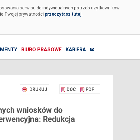
tosowania serwisu do indywidualnych potrzeb użytkowników.
nie Twojej prywatności
przeczytasz tutaj
.
MENTY
BIURO PRASOWE
KARIERA
✉
DRUKUJ
DOC
PDF
onych wniosków do
erwencyjna: Redukcja