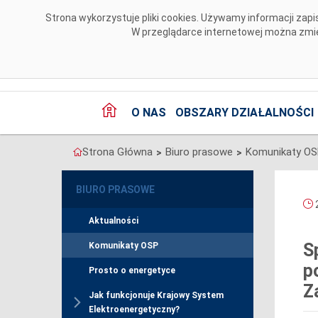
Przejdź do komentarzy
Strona wykorzystuje pliki cookies. Używamy informacji za
W przeglądarce internetowej można zmien
O NAS
OBSZARY DZIAŁALNOŚCI
Strona Główna
Biuro prasowe
Komunikaty O
>
>
BIURO PRASOWE
2
Aktualności
S
Komunikaty OSP
p
Prosto o energetyce
Z
Jak funkcjonuje Krajowy System
Elektroenergetyczny?