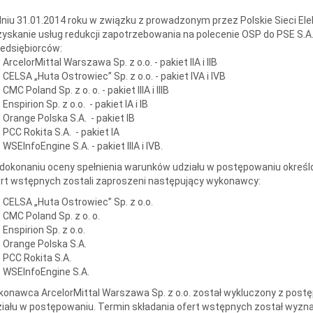
niu 31.01.2014 roku w związku z prowadzonym przez Polskie Sieci E
yskanie usług redukcji zapotrzebowania na polecenie OSP do PSE S.A
edsiębiorców:
ArcelorMittal Warszawa Sp. z o.o. - pakiet IIA i IIB
CELSA „Huta Ostrowiec” Sp. z o.o. - pakiet IVA i IVB
CMC Poland Sp. z o. o. - pakiet IIIA i IIIB
Enspirion Sp. z o.o. - pakiet IA i IB
Orange Polska S.A. - pakiet IB
PCC Rokita S.A. - pakiet IA
WSEInfoEngine S.A. - pakiet IIIA i IVB.
dokonaniu oceny spełnienia warunków udziału w postępowaniu określ
rt wstępnych zostali zaproszeni następujący wykonawcy:
CELSA „Huta Ostrowiec” Sp. z o.o.
CMC Poland Sp. z o. o.
Enspirion Sp. z o.o.
Orange Polska S.A.
PCC Rokita S.A.
WSEInfoEngine S.A.
onawca ArcelorMittal Warszawa Sp. z o.o. został wykluczony z post
iału w postępowaniu. Termin składania ofert wstępnych został wyzna