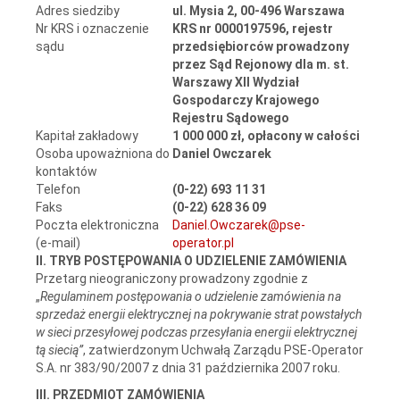
Adres siedziby
ul. Mysia 2, 00-496 Warszawa
Nr KRS i oznaczenie
KRS nr 0000197596, rejestr
sądu
przedsiębiorców prowadzony
przez
Sąd Rejonowy dla m. st.
Warszawy XII Wydział
Gospodarczy Krajowego
Rejestru Sądowego
Kapitał zakładowy
1 000 000 zł, opłacony w całości
Osoba upoważniona do
Daniel Owczarek
kontaktów
Telefon
(0-22) 693 11 31
Faks
(0-22) 628 36 09
Poczta elektroniczna
Daniel.Owczarek@pse-
(e-mail)
operator.pl
II. TRYB POSTĘPOWANIA O UDZIELENIE ZAMÓWIENIA
Przetarg nieograniczony
prowadzony zgodnie z
„
Regulaminem postępowania o udzielenie zamówienia na
sprzedaż energii elektrycznej na pokrywanie strat powstałych
w sieci przesyłowej podczas przesyłania energii elektrycznej
tą siecią”
, zatwierdzonym Uchwałą Zarządu PSE-Operator
S.A. nr 383/90/2007 z dnia 31 października 2007 roku.
III. PRZEDMIOT ZAMÓWIENIA