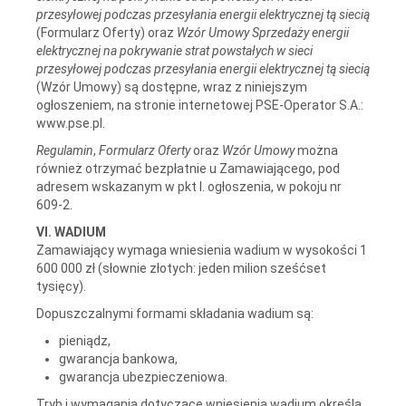
przesyłowej podczas przesyłania energii elektrycznej tą siecią
(Formularz Oferty) oraz
Wzór Umowy Sprzedaży energii
elektrycznej na pokrywanie strat powstałych w sieci
przesyłowej podczas przesyłania energii elektrycznej tą siecią
(Wzór Umowy) są dostępne, wraz z niniejszym
ogłoszeniem, na stronie internetowej PSE-Operator S.A.:
www.pse.pl.
Regulamin
,
Formularz Oferty
oraz
Wzór Umowy
można
również otrzymać bezpłatnie u Zamawiającego, pod
adresem wskazanym w pkt I. ogłoszenia, w pokoju nr
609-2.
VI. WADIUM
Zamawiający wymaga wniesienia wadium w wysokości 1
600 000 zł (słownie złotych: jeden milion sześćset
tysięcy).
Dopuszczalnymi formami składania wadium są:
pieniądz,
gwarancja bankowa,
gwarancja ubezpieczeniowa.
Tryb i wymagania dotyczące wniesienia wadium określa