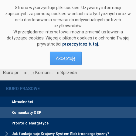
Przejdź do komentarzy
Strona wykorzystuje pliki cookies. Używamy informacji
zapisanych za pomocą cookies w celach statystycznych oraz w
celu dostosowania serwisu do indywidualnych potrzeb
użytkowników.
W przeglądarce internetowej można zmienić ustawienia
dotyczące cookies. Więcej o plikach cookies i o ochronie Twojej
prywatności
przeczytasz tutaj
.
Akceptuję
Biuro prasowe
Komunikaty OSP
Sprzedaż energii elektrycznej na pokrywanie strat przesyłowych
>
>
BIURO PRASOWE
Aktualności
Komunikaty OSP
Prosto o energetyce
Jak funkcjonuje Krajowy System Elektroenergetyczny?