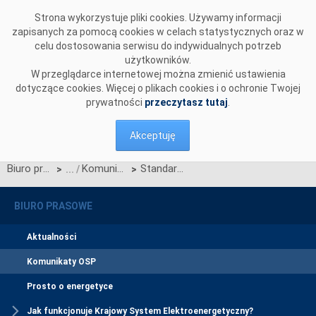
Przejdź do komentarzy
Strona wykorzystuje pliki cookies. Używamy informacji
zapisanych za pomocą cookies w celach statystycznych oraz w
celu dostosowania serwisu do indywidualnych potrzeb
użytkowników.
W przeglądarce internetowej można zmienić ustawienia
dotyczące cookies. Więcej o plikach cookies i o ochronie Twojej
prywatności
przeczytasz tutaj
.
Akceptuję
Biuro prasowe
Komunikaty OSP
Standardy techniczne systemu WIRE wer. 10.0
>
>
BIURO PRASOWE
Aktualności
Komunikaty OSP
Prosto o energetyce
Jak funkcjonuje Krajowy System Elektroenergetyczny?