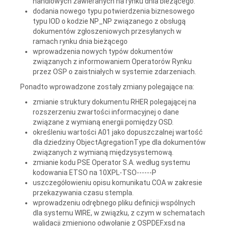
handlowych zawieranych na rynku dnia bieżącego.
dodania nowego typu potwierdzenia biznesowego
typu IOD o kodzie NP_NP związanego z obsługą
dokumentów zgłoszeniowych przesyłanych w
ramach rynku dnia bieżącego
wprowadzenia nowych typów dokumentów
związanych z informowaniem Operatorów Rynku
przez OSP o zaistniałych w systemie zdarzeniach.
Ponadto wprowadzone zostały zmiany polegające na:
zmianie struktury dokumentu RHER polegającej na
rozszerzeniu zwartości informacyjnej o dane
związane z wymianą energii pomiędzy OSD.
określeniu wartości A01 jako dopuszczalnej wartość
dla dziedziny ObjectAgregationType dla dokumentów
związanych z wymianą międzysystemową.
zmianie kodu PSE Operator S.A. według systemu
kodowania ETSO na 10XPL-TSO------P
uszczegółowieniu opisu komunikatu COA w zakresie
przekazywania czasu stempla.
wprowadzeniu odrębnego pliku definicji wspólnych
dla systemu WIRE, w związku, z czym w schematach
walidacji zmieniono odwołanie z OSPDEF.xsd na