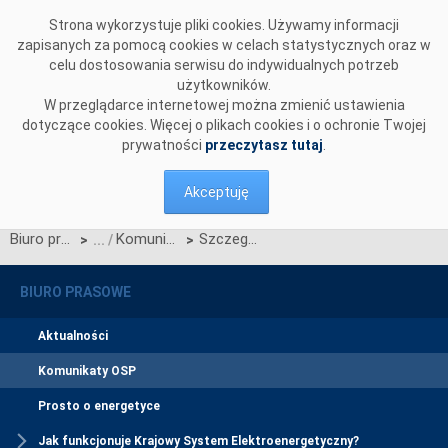
Przejdź do komentarzy
Strona wykorzystuje pliki cookies. Używamy informacji
zapisanych za pomocą cookies w celach statystycznych oraz w
celu dostosowania serwisu do indywidualnych potrzeb
użytkowników.
W przeglądarce internetowej można zmienić ustawienia
dotyczące cookies. Więcej o plikach cookies i o ochronie Twojej
prywatności
przeczytasz tutaj
.
Akceptuję
Biuro prasowe
Komunikaty OSP
Szczegółowe harmonogramy aukcji dodatkowych na poszczególne kwartały roku dostaw 2024
>
>
BIURO PRASOWE
Aktualności
Komunikaty OSP
Prosto o energetyce
Jak funkcjonuje Krajowy System Elektroenergetyczny?