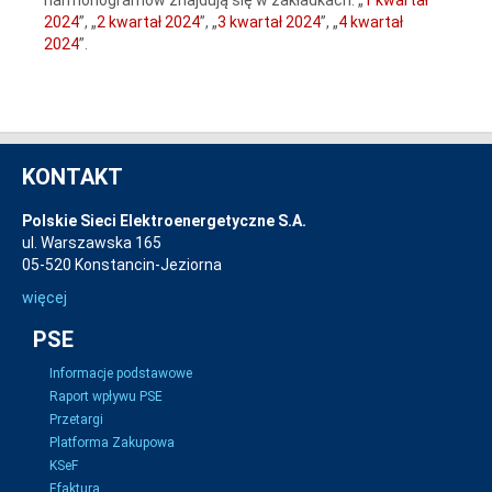
2024
”, „
2 kwartał 2024
”, „
3 kwartał 2024
”, „
4 kwartał
2024
”.
KONTAKT
Polskie Sieci Elektroenergetyczne S.A.
ul. Warszawska 165
05-520 Konstancin-Jeziorna
więcej
PSE
Informacje podstawowe
Raport wpływu PSE
Przetargi
Platforma Zakupowa
KSeF
Efaktura