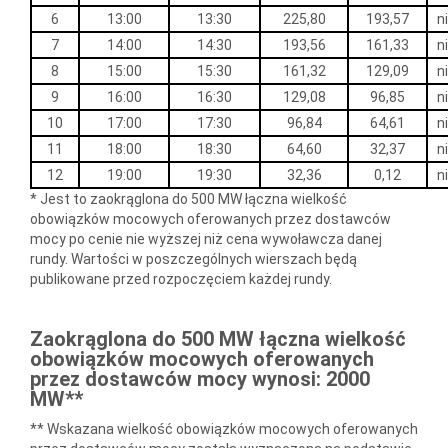
6
13:00
13:30
225,80
193,57
n
7
14:00
14:30
193,56
161,33
n
8
15:00
15:30
161,32
129,09
n
9
16:00
16:30
129,08
96,85
n
10
17:00
17:30
96,84
64,61
n
11
18:00
18:30
64,60
32,37
n
12
19:00
19:30
32,36
0,12
n
* Jest to zaokrąglona do 500 MW łączna wielkość
obowiązków mocowych oferowanych przez dostawców
mocy po cenie nie wyższej niż cena wywoławcza danej
rundy. Wartości w poszczególnych wierszach będą
publikowane przed rozpoczęciem każdej rundy.
Zaokrąglona do 500 MW łączna wielkość
obowiązków mocowych oferowanych
przez dostawców mocy wynosi: 2000
MW**
** Wskazana wielkość obowiązków mocowych oferowanych