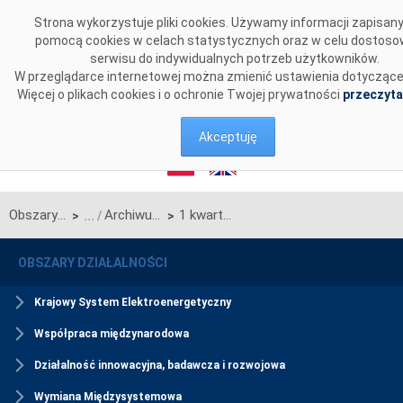
Przejdź do komentarzy
Strona wykorzystuje pliki cookies. Używamy informacji zapisan
pomocą cookies w celach statystycznych oraz w celu dostoso
serwisu do indywidualnych potrzeb użytkowników.
W przeglądarce internetowej można zmienić ustawienia dotyczące
Więcej o plikach cookies i o ochronie Twojej prywatności
przeczyta
Akceptuję
Obszary działalności
Archiwum
1 kwartał 2024
>
>
OBSZARY DZIAŁALNOŚCI
Krajowy System Elektroenergetyczny
Współpraca międzynarodowa
Działalność innowacyjna, badawcza i rozwojowa
Wymiana Międzysystemowa