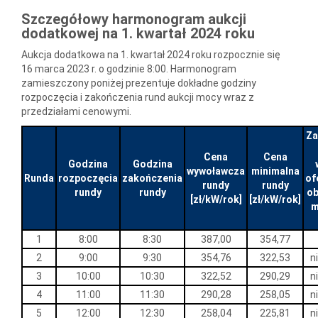
Szczegółowy harmonogram aukcji
dodatkowej na 1. kwartał 2024 roku
Aukcja dodatkowa na 1. kwartał 2024 roku rozpocznie się
16 marca 2023 r. o godzinie 8:00. Harmonogram
zamieszczony poniżej prezentuje dokładne godziny
rozpoczęcia i zakończenia rund aukcji mocy wraz z
przedziałami cenowymi.
Za
Cena
Cena
Godzina
Godzina
wywoławcza
minimalna
Runda
rozpoczęcia
zakończenia
of
rundy
rundy
rundy
rundy
o
[zł/kW/rok]
[zł/kW/rok]
m
1
8:00
8:30
387,00
354,77
2
9:00
9:30
354,76
322,53
n
3
10:00
10:30
322,52
290,29
n
4
11:00
11:30
290,28
258,05
n
5
12:00
12:30
258,04
225,81
n