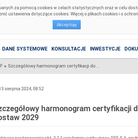
pisanych za pomocą cookies w celach statystycznych oraz w celu dos
ić ustawienia dotyczące cookies. Więcej o plikach cookies i o ochro
Akceptuję
DANE SYSTEMOWE
KONSULTACJE
INWESTYCJE
DOKU
SP
Szczegółowy harmonogram certyfikacji do aukcji głównej na rok dostaw 2029
>
3 sierpnia 2024, 08:52
zczegółowy harmonogram certyfikacji do
ostaw 2029
lizując postanowienia pkt. 3.2.1 regulaminu rynku mocy, PSE S.A. op