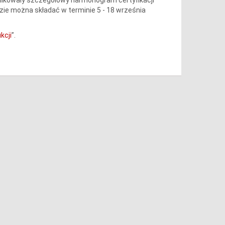
ędzie można składać w terminie 5 - 18 września
kcji
”.