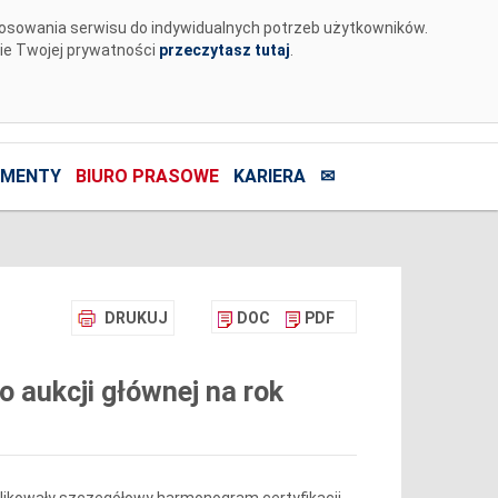
tosowania serwisu do indywidualnych potrzeb użytkowników.
nie Twojej prywatności
przeczytasz tutaj
.
MENTY
BIURO PRASOWE
KARIERA
✉
DRUKUJ
DOC
PDF
 aukcji głównej na rok
ublikowały szczegółowy harmonogram certyfikacji