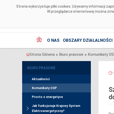
Przejdź do komentarzy
Strona wykorzystuje pliki cookies. Używamy informacji za
W przeglądarce internetowej można zmien
O NAS
OBSZARY DZIAŁALNOŚCI
Strona Główna
Biuro prasowe
Komunikaty O
>
>
BIURO PRASOWE
1
Aktualności
S
Komunikaty OSP
d
Prosto o energetyce
Jak funkcjonuje Krajowy System
Elektroenergetyczny?
Rea