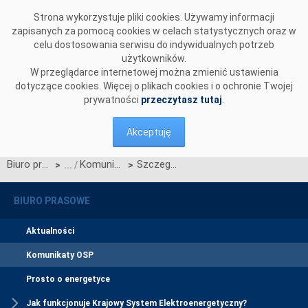
Przejdź do komentarzy
Strona wykorzystuje pliki cookies. Używamy informacji
zapisanych za pomocą cookies w celach statystycznych oraz w
celu dostosowania serwisu do indywidualnych potrzeb
użytkowników.
W przeglądarce internetowej można zmienić ustawienia
dotyczące cookies. Więcej o plikach cookies i o ochronie Twojej
prywatności
przeczytasz tutaj
.
Akceptuję
Biuro prasowe
Komunikaty OSP
Szczegółowy harmonogram certyfikacji do aukcji głównej na rok dostaw 2030
>
>
BIURO PRASOWE
Aktualności
Komunikaty OSP
Prosto o energetyce
Jak funkcjonuje Krajowy System Elektroenergetyczny?