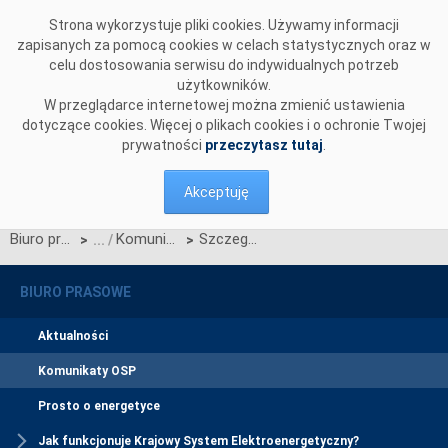
Przejdź do komentarzy
Strona wykorzystuje pliki cookies. Używamy informacji
zapisanych za pomocą cookies w celach statystycznych oraz w
celu dostosowania serwisu do indywidualnych potrzeb
użytkowników.
W przeglądarce internetowej można zmienić ustawienia
dotyczące cookies. Więcej o plikach cookies i o ochronie Twojej
prywatności
przeczytasz tutaj
.
Akceptuję
Biuro prasowe
Komunikaty OSP
Szczegółowy harmonogram certyfikacji do aukcji głównej na rok dostaw 2030
>
>
BIURO PRASOWE
Aktualności
Komunikaty OSP
Prosto o energetyce
Jak funkcjonuje Krajowy System Elektroenergetyczny?