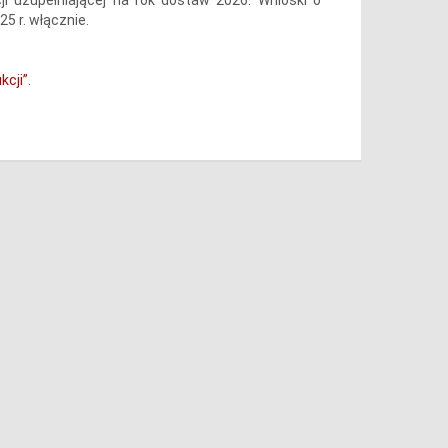
5 r. włącznie.
kcji”
.