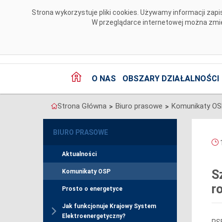
Przejdź do komentarzy
Strona wykorzystuje pliki cookies. Używamy informacji za
W przeglądarce internetowej można zmien
O NAS
OBSZARY DZIAŁALNOŚCI
Strona Główna
Biuro prasowe
Komunikaty O
>
>
BIURO PRASOWE
1
Aktualności
S
Komunikaty OSP
r
Prosto o energetyce
Jak funkcjonuje Krajowy System
Elektroenergetyczny?
PSE