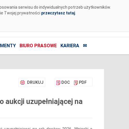
tosowania serwisu do indywidualnych potrzeb użytkowników.
nie Twojej prywatności
przeczytasz tutaj
.
MENTY
BIURO PRASOWE
KARIERA
✉
DRUKUJ
DOC
PDF
 aukcji uzupełniającej na
i uzupełniającej na rok dostaw 2026. Wnioski o