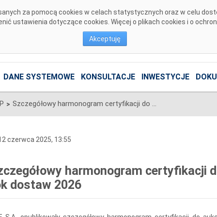
pisanych za pomocą cookies w celach statystycznych oraz w celu dos
ić ustawienia dotyczące cookies. Więcej o plikach cookies i o ochro
Akceptuję
DANE SYSTEMOWE
KONSULTACJE
INWESTYCJE
DOKU
SP
Szczegółowy harmonogram certyfikacji do aukcji uzupełniającej na rok dostaw 2026
>
2 czerwca 2025, 13:55
zczegółowy harmonogram certyfikacji do
ok dostaw 2026
 S.A. opublikowały szczegółowy harmonogram certyfikacji do aukcj