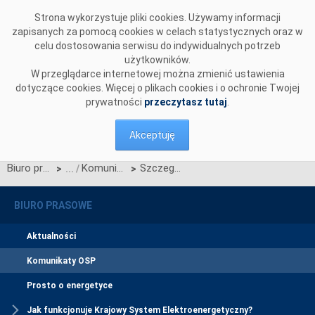
Przejdź do komentarzy
Strona wykorzystuje pliki cookies. Używamy informacji
zapisanych za pomocą cookies w celach statystycznych oraz w
celu dostosowania serwisu do indywidualnych potrzeb
użytkowników.
W przeglądarce internetowej można zmienić ustawienia
dotyczące cookies. Więcej o plikach cookies i o ochronie Twojej
prywatności
przeczytasz tutaj
.
Akceptuję
Biuro prasowe
Komunikaty OSP
Szczegółowy harmonogram certyfikacji ogólnej w 2024 r.
>
>
BIURO PRASOWE
Aktualności
Komunikaty OSP
Prosto o energetyce
Jak funkcjonuje Krajowy System Elektroenergetyczny?