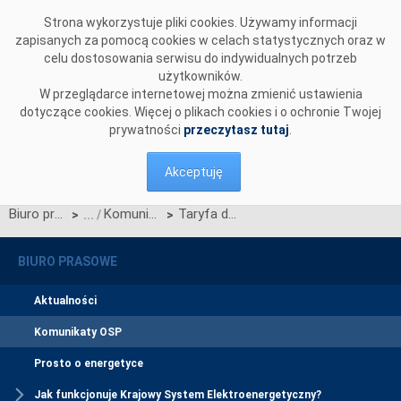
Przejdź do komentarzy
Strona wykorzystuje pliki cookies. Używamy informacji
zapisanych za pomocą cookies w celach statystycznych oraz w
celu dostosowania serwisu do indywidualnych potrzeb
użytkowników.
W przeglądarce internetowej można zmienić ustawienia
dotyczące cookies. Więcej o plikach cookies i o ochronie Twojej
prywatności
przeczytasz tutaj
.
Akceptuję
Biuro prasowe
Komunikaty OSP
Taryfa dla energii elektrycznej na rok 2011
>
>
BIURO PRASOWE
Aktualności
Komunikaty OSP
Prosto o energetyce
Jak funkcjonuje Krajowy System Elektroenergetyczny?