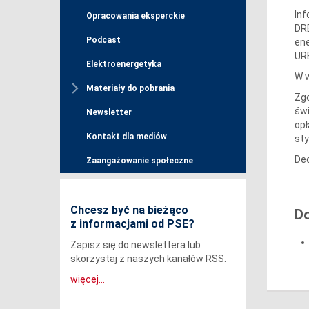
Inf
Opracowania eksperckie
DRE
Podcast
ene
URE
Elektroenergetyka
W w
Materiały do pobrania
Zgo
świ
Newsletter
opł
Kontakt dla mediów
sty
Dec
Zaangażowanie społeczne
Chcesz być na bieżąco
D
z informacjami od PSE?
Zapisz się do newslettera lub
skorzystaj z naszych kanałów RSS.
więcej...