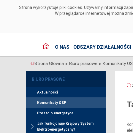
Przejdź do komentarzy
Strona wykorzystuje pliki cookies. Używamy informacji za
W przeglądarce internetowej można zmien
O NAS
OBSZARY DZIAŁALNOŚCI
Strona Główna
Biuro prasowe
Komunikaty O
>
>
BIURO PRASOWE
2
Aktualności
T
Komunikaty OSP
Prosto o energetyce
Jak funkcjonuje Krajowy System
Kom
Elektroenergetyczny?
ele