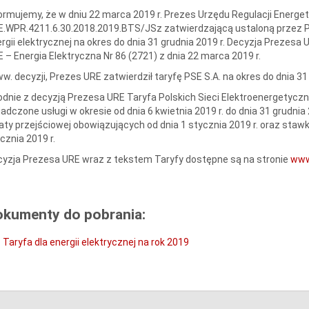
ormujemy, że w dniu 22 marca 2019 r. Prezes Urzędu Regulacji Energe
.WPR.4211.6.30.2018.2019.BTS/JSz zatwierdzającą ustaloną przez Pol
rgii elektrycznej na okres do dnia 31 grudnia 2019 r. Decyzja Prezes
 – Energia Elektryczna Nr 86 (2721) z dnia 22 marca 2019 r.
w. decyzji, Prezes URE zatwierdził taryfę PSE S.A. na okres do dnia 31 
dnie z decyzją Prezesa URE Taryfa Polskich Sieci Elektroenergetyczn
adczone usługi w okresie od dnia 6 kwietnia 2019 r. do dnia 31 grudnia
aty przejściowej obowiązujących od dnia 1 stycznia 2019 r. oraz stawk
cznia 2019 r.
yzja Prezesa URE wraz z tekstem Taryfy dostępne są na stronie
www
okumenty do pobrania:
Taryfa dla energii elektrycznej na rok 2019