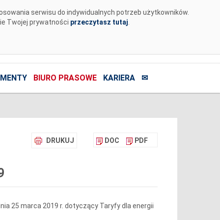
tosowania serwisu do indywidualnych potrzeb użytkowników.
nie Twojej prywatności
przeczytasz tutaj
.
MENTY
BIURO PRASOWE
KARIERA
✉
DRUKUJ
DOC
PDF
9
a 25 marca 2019 r. dotyczący Taryfy dla energii