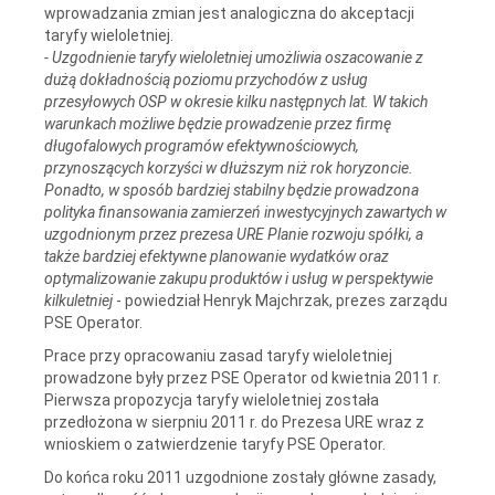
wprowadzania zmian jest analogiczna do akceptacji
taryfy wieloletniej.
- Uzgodnienie taryfy wieloletniej umożliwia oszacowanie z
dużą dokładnością poziomu przychodów z usług
przesyłowych OSP w okresie kilku następnych lat. W takich
warunkach możliwe będzie prowadzenie przez firmę
długofalowych programów efektywnościowych,
przynoszących korzyści w dłuższym niż rok horyzoncie.
Ponadto, w sposób bardziej stabilny będzie prowadzona
polityka finansowania zamierzeń inwestycyjnych zawartych w
uzgodnionym przez prezesa URE Planie rozwoju spółki, a
także bardziej efektywne planowanie wydatków oraz
optymalizowanie zakupu produktów i usług w perspektywie
kilkuletniej
- powiedział Henryk Majchrzak, prezes zarządu
PSE Operator.
Prace przy opracowaniu zasad taryfy wieloletniej
prowadzone były przez PSE Operator od kwietnia 2011 r.
Pierwsza propozycja taryfy wieloletniej została
przedłożona w sierpniu 2011 r. do Prezesa URE wraz z
wnioskiem o zatwierdzenie taryfy PSE Operator.
Do końca roku 2011 uzgodnione zostały główne zasady,