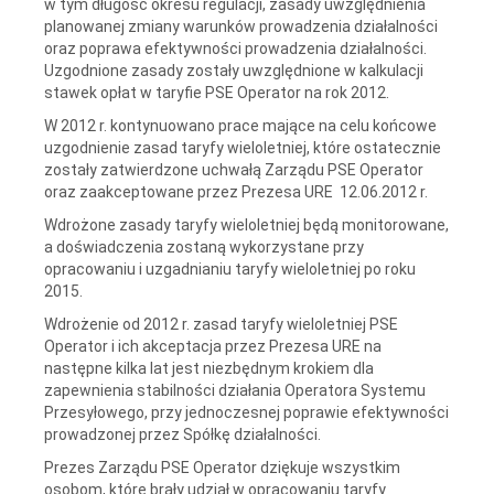
w tym długość okresu regulacji, zasady uwzględnienia
planowanej zmiany warunków prowadzenia działalności
oraz poprawa efektywności prowadzenia działalności.
Uzgodnione zasady zostały uwzględnione w kalkulacji
stawek opłat w taryfie PSE Operator na rok 2012.
W 2012 r. kontynuowano prace mające na celu końcowe
uzgodnienie zasad taryfy wieloletniej, które ostatecznie
zostały zatwierdzone uchwałą Zarządu PSE Operator
oraz zaakceptowane przez Prezesa URE 12.06.2012 r.
Wdrożone zasady taryfy wieloletniej będą monitorowane,
a doświadczenia zostaną wykorzystane przy
opracowaniu i uzgadnianiu taryfy wieloletniej po roku
2015.
Wdrożenie od 2012 r. zasad taryfy wieloletniej PSE
Operator i ich akceptacja przez Prezesa URE na
następne kilka lat jest niezbędnym krokiem dla
zapewnienia stabilności działania Operatora Systemu
Przesyłowego, przy jednoczesnej poprawie efektywności
prowadzonej przez Spółkę działalności.
Prezes Zarządu PSE Operator dziękuje wszystkim
osobom, które brały udział w opracowaniu taryfy