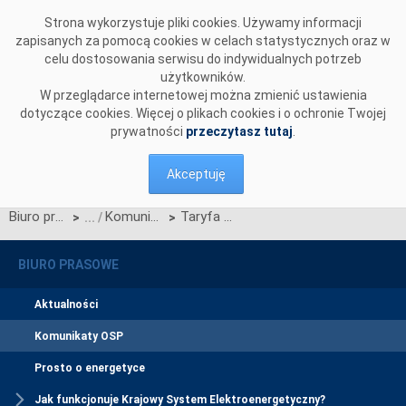
Przejdź do komentarzy
Strona wykorzystuje pliki cookies. Używamy informacji
zapisanych za pomocą cookies w celach statystycznych oraz w
celu dostosowania serwisu do indywidualnych potrzeb
użytkowników.
W przeglądarce internetowej można zmienić ustawienia
dotyczące cookies. Więcej o plikach cookies i o ochronie Twojej
prywatności
przeczytasz tutaj
.
Akceptuję
Biuro prasowe
Komunikaty OSP
Taryfa wieloletnia PSE Operator zaakceptowana przez URE
>
>
BIURO PRASOWE
Aktualności
Komunikaty OSP
Prosto o energetyce
Jak funkcjonuje Krajowy System Elektroenergetyczny?