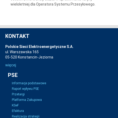
wieloletniej dla Operatora Systemu Przesyłowego.
KONTAKT
Polskie Sieci Elektroenergetyczne S.A.
ul. Warszawska 165
05-520 Konstancin-Jeziorna
więcej
PSE
Informacje podstawowe
Raport wpływu PSE
Przetargi
Platforma Zakupowa
KSeF
Efaktura
Realizacja strategii