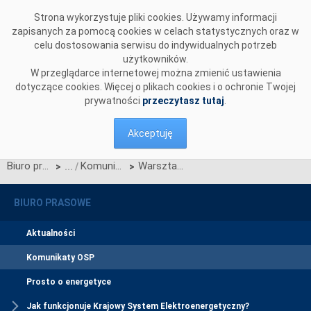
Przejdź do komentarzy
Strona wykorzystuje pliki cookies. Używamy informacji
zapisanych za pomocą cookies w celach statystycznych oraz w
celu dostosowania serwisu do indywidualnych potrzeb
użytkowników.
W przeglądarce internetowej można zmienić ustawienia
dotyczące cookies. Więcej o plikach cookies i o ochronie Twojej
prywatności
przeczytasz tutaj
.
Akceptuję
Biuro prasowe
Komunikaty OSP
Warsztaty organizowane przez Operatora Systemu Przesyłowego Elektroenergetycznego (OSP) - "Aktywny odbiorca energii elektrycznej na rynku bilansującym w Polsce"
>
>
BIURO PRASOWE
Aktualności
Komunikaty OSP
Prosto o energetyce
Jak funkcjonuje Krajowy System Elektroenergetyczny?