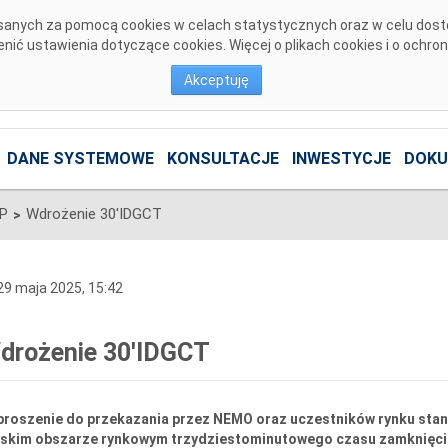
pisanych za pomocą cookies w celach statystycznych oraz w celu dos
ić ustawienia dotyczące cookies. Więcej o plikach cookies i o ochro
Akceptuję
DANE SYSTEMOWE
KONSULTACJE
INWESTYCJE
DOKU
SP
Wdrożenie 30'IDGCT
>
9 maja 2025, 15:42
drożenie 30'IDGCT
proszenie do przekazania przez NEMO oraz uczestników rynku stan
lskim obszarze rynkowym trzydziestominutowego czasu zamknięcia