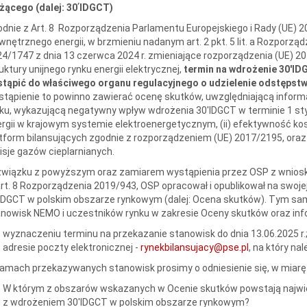
żącego (dalej: 30ʹIDGCT)
dnie z Art. 8 Rozporządzenia Parlamentu Europejskiego i Rady (UE) 2
nętrznego energii, w brzmieniu nadanym art. 2 pkt. 5 lit. a Rozporzą
4/1747 z dnia 13 czerwca 2024 r. zmieniające rozporządzenia (UE) 20
uktury unijnego rynku energii elektrycznej,
termin na wdrożenie 30'IDG
stąpić do właściwego organu regulacyjnego o udzielenie odstępstw
tąpienie to powinno zawierać ocenę skutków, uwzględniającą infor
ku, wykazującą negatywny wpływ wdrożenia 30'IDGCT w terminie 1 sty
rgii w krajowym systemie elektroenergetycznym, (ii) efektywność kos
tform bilansujących zgodnie z rozporządzeniem (UE) 2017/2195, oraz (ii
sje gazów cieplarnianych.
związku z powyższym oraz zamiarem wystąpienia przez OSP z wniosk
rt. 8 Rozporządzenia 2019/943, OSP opracował i opublikował na swoje
ʹIDGCT w polskim obszarze rynkowym (dalej: Ocena skutków). Tym s
nowisk NEMO i uczestników rynku w zakresie Oceny skutków oraz inf
wyznaczeniu terminu na przekazanie stanowisk do dnia 13.06.2025 r.
adresie poczty elektronicznej -
rynekbilansujacy@pse.pl
, na który n
amach przekazywanych stanowisk prosimy o odniesienie się, w miarę
W którym z obszarów wskazanych w Ocenie skutków powstają najwi
z wdrożeniem 30'IDGCT w polskim obszarze rynkowym?