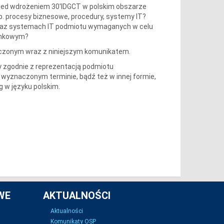
zed wdrożeniem 30'IDGCT w polskim obszarze
 procesy biznesowe, procedury, systemy IT?
oraz systemach IT podmiotu wymaganych w celu
rynkowym?
czonym wraz z niniejszym komunikatem.
 zgodnie z reprezentacją podmiotu
wyznaczonym terminie, bądź też w innej formie,
 w języku polskim.
WE
AKTUALNOŚCI
Aktualności
Komunikaty OSP