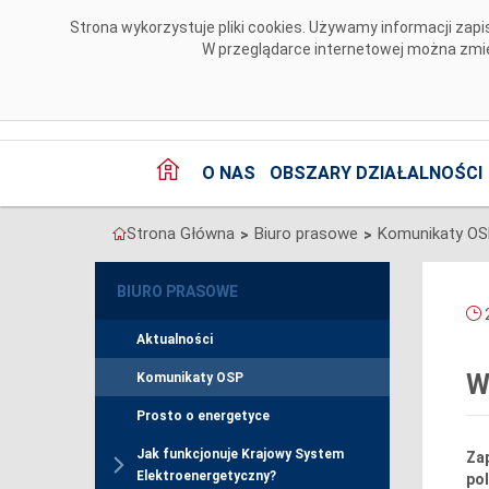
Przejdź do komentarzy
Strona wykorzystuje pliki cookies. Używamy informacji za
W przeglądarce internetowej można zmien
O NAS
OBSZARY DZIAŁALNOŚCI
Strona Główna
Biuro prasowe
Komunikaty O
>
>
BIURO PRASOWE
2
Aktualności
W
Komunikaty OSP
Prosto o energetyce
Jak funkcjonuje Krajowy System
Za
Elektroenergetyczny?
po