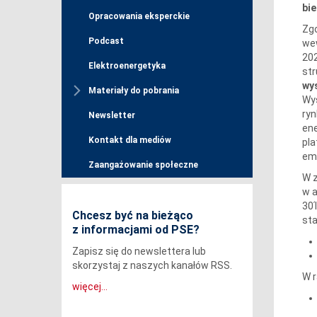
bie
Opracowania eksperckie
Zgo
Podcast
wew
202
Elektroenergetyka
str
wy
Materiały do pobrania
Wys
ryn
Newsletter
ene
Kontakt dla mediów
pla
emi
Zaangażowanie społeczne
W 
w a
30
Chcesz być na bieżąco
sta
z informacjami od PSE?
Zapisz się do newslettera lub
skorzystaj z naszych kanałów RSS.
W r
więcej...