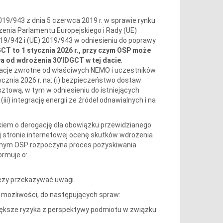
019/943 z dnia 5 czerwca 2019 r. w sprawie rynku
dzenia Parlamentu Europejskiego i Rady (UE)
19/942 i (UE) 2019/943 w odniesieniu do poprawy
CT to 1 stycznia 2026 r., przy czym OSP może
a od wdrożenia 30'IDGCT w tej dacie
.
macje zwrotne od właściwych NEMO i uczestników
cznia 2026 r. na: (i) bezpieczeństwo dostaw
ztową, w tym w odniesieniu do istniejących
i) integrację energii ze źródeł odnawialnych i na
iem o derogację dla obowiązku przewidzianego
j stronie internetowej ocenę skutków wdrożenia
amym OSP rozpoczyna proces pozyskiwania
ormuje o:
;
ależy przekazywać uwagi.
 możliwości, do następujących spraw:
ększe ryzyka z perspektywy podmiotu w związku