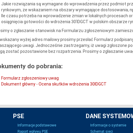
Jakie rozwiązania są wymagane do wprowadzenia przez podmiot pr
rynkowym, ze wskazaniem na obszary wymagające dostosowania, np.
Ile czasu potrzeba na wprowadzenie zmian w lokalnych procesach 
osiągnięcia gotowości do wdrożenia 30ʹIDGCT w polskim obszarze 
osimy o zgłaszanie stanowisk na Formularzu zgłoszeniowym zamiesz
wskazany wyżej adres mailowy prosimy przesłać Formularz podpisany
aszającego uwagi. Jednocześnie zastrzegamy, iż uwagi zgłoszone po 
ą zostać pozostawione bez rozpatrzenia. Prosimy o zgłaszanie uwag
okumenty do pobrania:
Formularz zgłoszeniowy uwag
Dokument główny - Ocena skutków wdrożenia 30IDGCT
PSE
DANE SYSTEMO
Informacje podstawowe
Informacje o systemie
Raport wpływu PSE
Schemat sieci