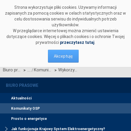
Przejdź do komentarzy
Strona wykorzystuje pliki cookies. Używamy informacji
zapisanych za pomocą cookies w celach statystycznych oraz w
celu dostosowania serwisu do indywidualnych potrzeb
użytkowników.
W przeglądarce internetowej można zmienić ustawienia
dotyczące cookies. Więcej o plikach cookies i o ochronie Twojej
prywatności
przeczytasz tutaj
.
Akceptuję
Biuro prasowe
Komunikaty OSP
Wykorzystanie kodów EIC do identyfikacji UWM w realizacji procesów wymiany międzysystemowej
>
>
BIURO PRASOWE
Aktualności
Komunikaty OSP
Prosto o energetyce
Jak funkcjonuje Krajowy System Elektroenergetyczny?