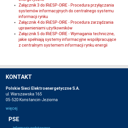
Załącznik 3 do IRiESP-OIRE - Procedura przyłączania
systemów informacyjnych do centralnego systemu
informacji rynku
Załącznik 4 do IRiESP-OIRE - Procedura zarządzania
uprawnieniami użytkowników
Załącznik 5 do IRiESP-OIRE - Wymagania techniczne,
jakie spełniają systemy informacyjne współpracujące
z centralnym systemem informacji rynku energii
KONTAKT
Polskie Sieci Elektroenergetyczne S.A.
ul. Warszawska 165
05-520 Konstancin-Jeziorna
więcej
PSE