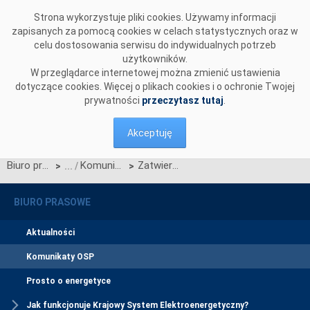
Przejdź do komentarzy
Strona wykorzystuje pliki cookies. Używamy informacji
zapisanych za pomocą cookies w celach statystycznych oraz w
celu dostosowania serwisu do indywidualnych potrzeb
użytkowników.
W przeglądarce internetowej można zmienić ustawienia
dotyczące cookies. Więcej o plikach cookies i o ochronie Twojej
prywatności
przeczytasz tutaj
.
Akceptuję
Biuro prasowe
Komunikaty OSP
Zatwierdzenie Karty aktualizacji nr CC/06/2026 do IRiESP-OIRE
>
>
BIURO PRASOWE
Aktualności
Komunikaty OSP
Prosto o energetyce
Jak funkcjonuje Krajowy System Elektroenergetyczny?