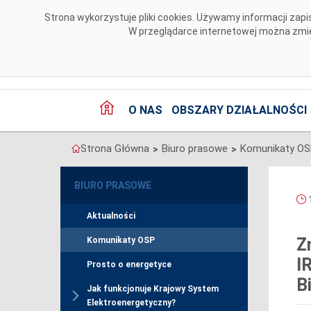
Przejdź do komentarzy
Strona wykorzystuje pliki cookies. Używamy informacji za
W przeglądarce internetowej można zmien
O NAS
OBSZARY DZIAŁALNOŚCI
Strona Główna
Biuro prasowe
Komunikaty O
>
>
BIURO PRASOWE
1
Aktualności
Z
Komunikaty OSP
I
Prosto o energetyce
B
Jak funkcjonuje Krajowy System
Elektroenergetyczny?