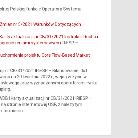
litej Polskiej funkcję Operatora Systemu
a Zmian nr 5/2021 Warunków Dotyczących
rty aktualizacji nr CB/31/2021 Instrukcji Ruchu i
ie ograniczeniami systemowymi
(IRiESP –
 uruchomienia projektu Core Flow-Based Market
cji nr CB/31/2021 IRiESP – Bilansowanie, dot.
wano na 20 kwietnia 2022 r., wejdą w życie w
esyłowego oraz wyznaczonymi operatorami rynku
pling.
DB i Karty aktualizacji nr CB/31/2021 IRiESP –
a stronie internetowej OSP, z należytym
m terminem.