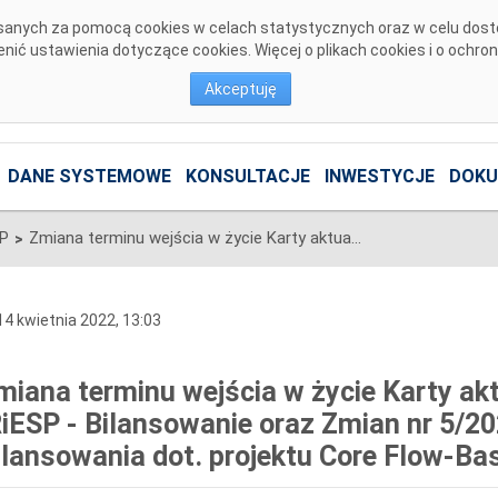
pisanych za pomocą cookies w celach statystycznych oraz w celu dos
ić ustawienia dotyczące cookies. Więcej o plikach cookies i o ochro
Akceptuję
DANE SYSTEMOWE
KONSULTACJE
INWESTYCJE
DOKU
SP
Zmiana terminu wejścia w życie Karty aktualizacji nr CB/31/2021 IRiESP - Bilansowanie oraz Zmian nr 5/2021 Warunków Dotyczących Bilansowania dot. projektu Core Flow-Based Market Coupling
>
4 kwietnia 2022, 13:03
miana terminu wejścia w życie Karty akt
RiESP - Bilansowanie oraz Zmian nr 5/
ilansowania dot. projektu Core Flow-Ba