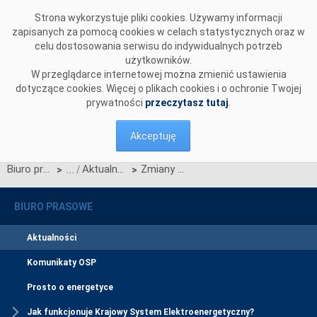
Przejdź do komentarzy
Strona wykorzystuje pliki cookies. Używamy informacji
zapisanych za pomocą cookies w celach statystycznych oraz w
celu dostosowania serwisu do indywidualnych potrzeb
użytkowników.
W przeglądarce internetowej można zmienić ustawienia
dotyczące cookies. Więcej o plikach cookies i o ochronie Twojej
prywatności
przeczytasz tutaj
.
Akceptuję
Biuro prasowe
Aktualności
Zmiany w sposobie składania reklamacji w certyfikacji ogólnej
>
>
BIURO PRASOWE
Aktualności
Komunikaty OSP
Prosto o energetyce
Jak funkcjonuje Krajowy System Elektroenergetyczny?