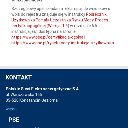
Szczegółowy opis składania reklamacji do wniosków o
wpis do rejestru znajduje się w instrukcji
Podręcznik
Użytkownika Portalu Uczestnika Rynku Mocy. Proces
certyfikacji ogólnej (Wersja: 1.6)
w rozdziale 6.5.
Instrukcja jest dostępna na stronie
https://www.pse.pl/certyfikacja-ogolna
i
https://www.pse.pl/rynek-mocy-instrukcje-uzytkownika
.
KONTAKT
Polskie Sieci Elektroenergetyczne S.A.
ul. Warszawska 165
05-520 Konstancin-Jeziorna
więcej
PSE