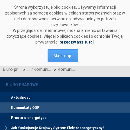
Przejdź do komentarzy
Strona wykorzystuje pliki cookies. Używamy informacji
zapisanych za pomocą cookies w celach statystycznych oraz w
celu dostosowania serwisu do indywidualnych potrzeb
użytkowników.
W przeglądarce internetowej można zmienić ustawienia
dotyczące cookies. Więcej o plikach cookies i o ochronie Twojej
prywatności
przeczytasz tutaj
.
Akceptuję
Biuro prasowe
Komunikaty OSP
Komunikat w sprawie konsultacji dotyczących waloryzacji wynagrodzenia
>
>
BIURO PRASOWE
Aktualności
Komunikaty OSP
Prosto o energetyce
Jak funkcjonuje Krajowy System Elektroenergetyczny?