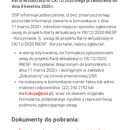
Karty aktualizacji nr CK/12/2020 ulega przedłużeniu do
dnia 8
kwietnia 2020 r.
OSP informuje jednocześnie, iż bez zmian pozostają
pozostałe informacje zawarte w komunikacie z dnia
11 marca 2020 r. odnośnie miejsca i sposobu zgłaszania
uwag do projektu Karty aktualizacji nr CK/12/2020 IRiESP
- Korzystanie, tj.: uwagi do projektu Karty aktualizacji nr
CK/12/2020 IRiESP - Korzystanie, należy zgłaszać:
w wersji edytowalnej, na
Formularzu zgłoszeniowym
uwag do projektu Karty aktualizacji nr CK/12/2020
IRiESP - Korzystanie
, dołączonym do komunikatu z
dnia 11 marca 2020 r. i dostępnym w zakładce
„Dokumenty” na stronie internetowej OSP,
na wskazany w komunikacie numer faksu lub adres
mailowy (odpowiednio: (22) 242 2192 lub
instrukcja@pse.pl
), wraz ze skanem oryginału
formularza, podpisanego zgodnie z reprezentacją
podmiotu zgłaszającego uwagi.
Dokumenty do pobrania: