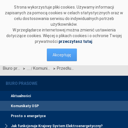
Przejdź do komentarzy
Strona wykorzystuje pliki cookies. Używamy informacji
zapisanych za pomocą cookies w celach statystycznych oraz w
celu dostosowania serwisu do indywidualnych potrzeb
użytkowników.
W przeglądarce internetowej można zmienić ustawienia
dotyczące cookies. Więcej o plikach cookies i o ochronie Twojej
prywatności
przeczytasz tutaj
.
Akceptuję
Biuro prasowe
Komunikaty OSP
Przedłużenie procesu konsultacji projektu Karty aktualizacji nr CK/12/2020 IRiESP - Korzystanie
>
>
BIURO PRASOWE
Aktualności
Komunikaty OSP
Prosto o energetyce
Jak funkcjonuje Krajowy System Elektroenergetyczny?