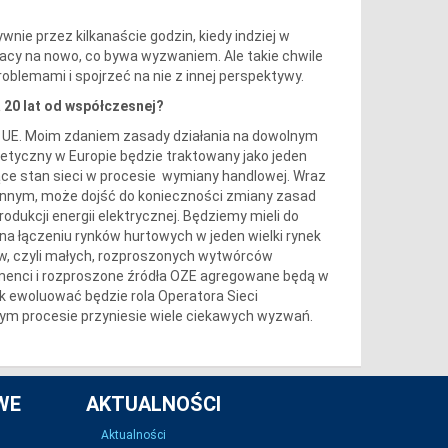
e przez kilkanaście godzin, kiedy indziej w
pracy na nowo, co bywa wyzwaniem. Ale takie chwile
oblemami i spojrzeć na nie z innej perspektywy.
 20 lat od współczesnej?
w UE. Moim zdaniem zasady działania na dowolnym
getyczny w Europie będzie traktowany jako jeden
jące stan sieci w procesie wymiany handlowej. Wraz
nnym, może dojść do konieczności zmiany zasad
odukcji energii elektrycznej. Będziemy mieli do
a łączeniu rynków hurtowych w jeden wielki rynek
tów, czyli małych, rozproszonych wytwórców
menci i rozproszone źródła OZE agregowane będą w
k ewoluować będzie rola Operatora Sieci
 tym procesie przyniesie wiele ciekawych wyzwań.
WE
AKTUALNOŚCI
Aktualności