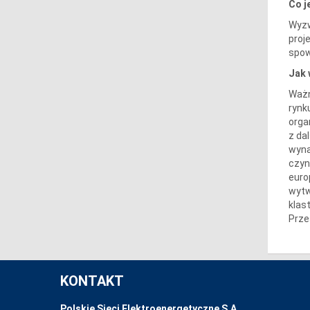
Co j
Wyzw
proj
spow
Jak 
Ważn
rynk
orga
z da
wyna
czyn
euro
wytw
klas
Prze
KONTAKT
Polskie Sieci Elektroenergetyczne S.A.