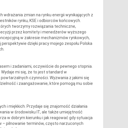
 wdrażania zmian na rynku energii wynikających z
czestników rynku, KSE i odbiorców końcowych.
órych tworzymy rozwiązania techniczne,
ecyzji przez komitety i menedżerów wyższego
 koncepcyjną w zakresie mechanizmów rynkowych,
 perspektywie dzięki pracy mojego zespołu Polska
ch.
zasem i zadaniami, oczywiście do pewnego stopnia.
Wydaje mi się, że to jest standard w
powtarzalnych czynności. Wyzwania z jakimi się
dzielność i zaangażowanie, które pomogą mu sobie
h i miękkich. Przydaje się znajomość działania
ania w środowisku IT, ale także umiejętność
erza w dobrym kierunku i jak reagować gdy sytuacja
w – pilnowanie terminów, często narzuconych