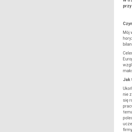
W tr
przy
Czym
Mój 
hory
bila
Cele
Euro
wzgl
maks
Jak 
Ukoń
nie 
się 
prac
tema
pole
ucze
firm