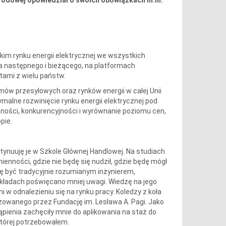
rodowej opowiedział o swoich obowiązkach m.in.
im rynku energii elektrycznej we wszystkich
a następnego i bieżącego, na platformach
ami z wielu państw.
w przesyłowych oraz rynków energii w całej Unii
malne rozwinięcie rynku energii elektrycznej pod
tności, konkurencyjności i wyrównanie poziomu cen,
pie.
tynuuję je w Szkole Głównej Handlowej. Na studiach
enności, gdzie nie będę się nudził, gdzie będę mógł
ę być tradycyjnie rozumianym inżynierem,
kładach poświęcano mniej uwagi. Wiedzę na jego
 odnalezieniu się na rynku pracy. Koledzy z koła
izowanego przez Fundację im. Lesława A. Pagi. Jako
ąpienia zachęciły mnie do aplikowania na staż do
której potrzebowałem.