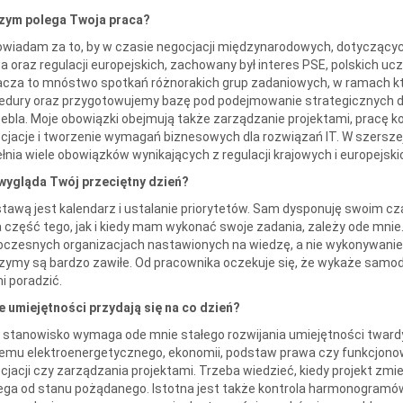
zym polega Twoja praca?
wiadam za to, by w czasie negocjacji międzynarodowych, dotyczących
a oraz regulacji europejskich, zachowany był interes PSE, polskich u
cza to mnóstwo spotkań różnorakich grup zadaniowych, w ramach kt
edury oraz przygotowujemy bazę pod podejmowanie strategicznych d
ebla. Moje obowiązki obejmują także zarządzanie projektami, pracę
cjacje i tworzenie wymagań biznesowych dla rozwiązań IT. W szerszej
łnia wiele obowiązków wynikających z regulacji krajowych i europejski
wygląda Twój przeciętny dzień?
tawą jest kalendarz i ustalanie priorytetów. Sam dysponuję swoim c
 część tego, jak i kiedy mam wykonać swoje zadania, zależy ode mnie. 
czesnych organizacjach nastawionych na wiedzę, a nie wykonywanie 
zymy są bardzo zawiłe. Od pracownika oczekuje się, że wykaże samo
mi poradzić.
e umiejętności przydają się na co dzień?
 stanowisko wymaga ode mnie stałego rozwijania umiejętności twardyc
emu elektroenergetycznego, ekonomii, podstaw prawa czy funkcjonow
cjacji czy zarządzania projektami. Trzeba wiedzieć, kiedy projekt zmi
ega od stanu pożądanego. Istotna jest także kontrola harmonogramó