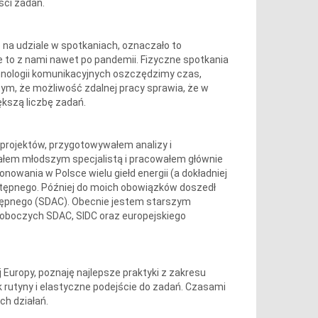
ści zadań.
e na udziale w spotkaniach, oznaczało to
ie to z nami nawet po pandemii. Fizyczne spotkania
hnologii komunikacyjnych oszczędzimy czas,
tym, że możliwość zdalnej pracy sprawia, że w
ększą liczbę zadań.
projektów, przygotowywałem analizy i
ałem młodszym specjalistą i pracowałem głównie
wania w Polsce wielu giełd energii (a dokładniej
stępnego. Później do moich obowiązków doszedł
stępnego (SDAC). Obecnie jestem starszym
 roboczych SDAC, SIDC oraz europejskiego
Europy, poznaję najlepsze praktyki z zakresu
rutyny i elastyczne podejście do zadań. Czasami
ch działań.