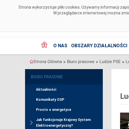
Przejdź do komentarzy
Strona wykorzystuje pliki cookies. Używamy informacji za
W przeglądarce internetowej można zmien
O NAS
OBSZARY DZIAŁALNOŚCI
Strona Główna
Biuro prasowe
Ludzie PSE
L
>
>
>
BIURO PRASOWE
Aktualności
Lu
Komunikaty OSP
Prosto o energetyce
Jak funkcjonuje Krajowy System
Elektroenergetyczny?