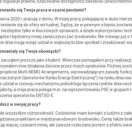
z regulacje prawne, szacowanie dostępności zasobów i pracochłonno
zmieniła się Twoja praca w czasie pandemii?
arca 2020 r. pracuję z domu. W mojej pracy, polegającej w duże mierz
niesienie się do sfery wirtualnej. Sądzę, że w pewnym stopniu zostan
 niezbędne tylko w kluczowych sprawach, a dzięki wykorzystaniu tec
iądze i będziemy mniej zanieczyszczać środowisko. Nie mówiąc już o 
cie dnia mogę wziąć udział w większej liczbie spotkań i zrealizować wi
zmieniały się Twoje obowiązki?
 zacząłem jeszcze jako student. Wówczas pomagałem przy realizacji 
nywałem inne działania zlecone przez moich opiekunów. Później zost
 projekcie Multi-NEMO Arrangements, wprowadzającym zasady funkcjono
naczonych Operatorów Rynku Energii Elektrycznej”) na rynku dnia na
e udział w rozwoju mechanizmu jednolitego łączenia rynków dnia na
jalistą, a moja praca polega m.in. na reprezentowaniu PSE w grupach
szenia operatorów ENTSO-E.
ubisz w swojej pracy?
de wszystkim różnorodność. Codziennie mam kontakt z ludźmi z całej 
ądzania projektami w międzynarodowym środowisku. Cenię także brak 
uję więcej, czasami mniej, ale zawsze rozliczany jestem z efektu swoi