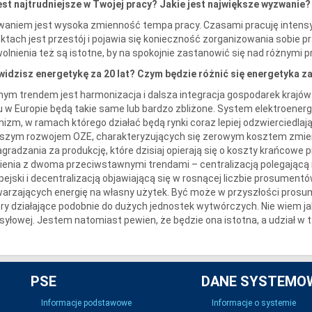
est najtrudniejsze w Twojej pracy? Jakie jest największe wyzwanie?
aniem jest wysoka zmienność tempa pracy. Czasami pracuję intensywni
ektach jest przestój i pojawia się konieczność zorganizowania sobie 
olnienia też są istotne, by na spokojnie zastanowić się nad różnymi pr
widzisz energetykę za 20 lat? Czym będzie różnić się energetyka za
ym trendem jest harmonizacja i dalsza integracja gospodarek krajó
u w Europie będą takie same lub bardzo zbliżone. System elektroener
nizm, w ramach którego działać będą rynki coraz lepiej odzwierciedla
lszym rozwojem OZE, charakteryzujących się zerowym kosztem zmie
gradzania za produkcję, które dzisiaj opierają się o koszty krańcowe pr
ienia z dwoma przeciwstawnymi trendami – centralizacją polegającą n
pejski i decentralizacją objawiającą się w rosnącej liczbie prosumen
arzających energię na własny użytek. Być może w przyszłości prosu
try działające podobnie do dużych jednostek wytwórczych. Nie wiem ja
syłowej. Jestem natomiast pewien, że będzie ona istotna, a udział w
PSE
DANE SYSTEMO
Informacje podstawowe
Informacje o systemie