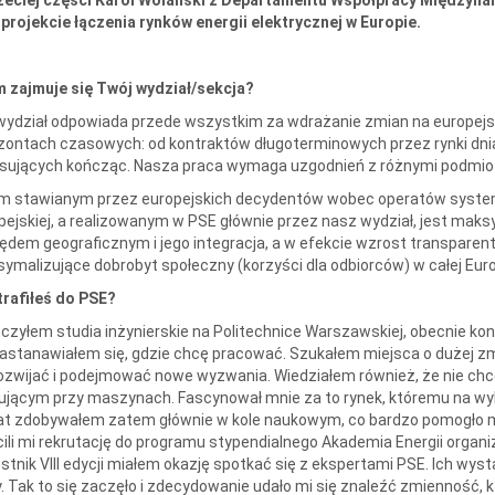
zeciej części Karol Wolański z Departamentu Współpracy Międzyna
 projekcie łączenia rynków energii elektrycznej w Europie.
 zajmuje się Twój wydział/sekcja?
wydział odpowiada przede wszystkim za wdrażanie zmian na europejsk
zontach czasowych: od kontraktów długoterminowych przez rynki dni
nsujących kończąc. Nasza praca wymaga uzgodnień z różnymi podmiot
m stawianym przez europejskich decydentów wobec operatów systemó
pejskiej, a realizowanym w PSE głównie przez nasz wydział, jest maksy
ędem geograficznym i jego integracja, a w efekcie wzrost transparen
ymalizujące dobrobyt społeczny (korzyści dla odbiorców) w całej Euro
trafiłeś do PSE?
czyłem studia inżynierskie na Politechnice Warszawskiej, obecnie kon
zastanawiałem się, gdzie chcę pracować. Szukałem miejsca o dużej zmi
rozwijać i podejmować nowe wyzwania. Wiedziałem również, że nie chc
ującym przy maszynach. Fascynował mnie za to rynek, któremu na wy
t zdobywałem zatem głównie w kole naukowym, co bardzo pomogło mi w
cili mi rekrutację do programu stypendialnego Akademia Energii organ
stnik VIII edycji miałem okazję spotkać się z ekspertami PSE. Ich wyst
y. Tak to się zaczęło i zdecydowanie udało mi się znaleźć zmienność, 