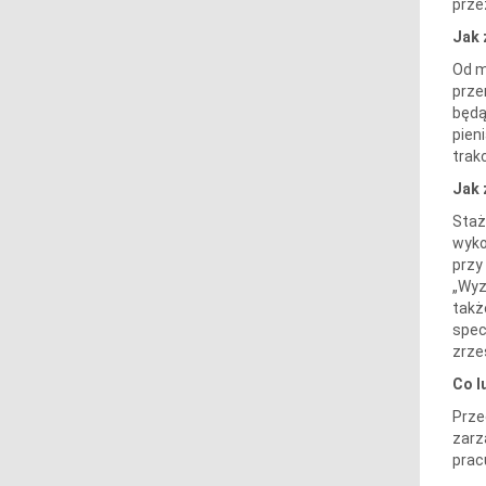
prze
Jak 
Od m
prze
będą
pien
trak
Jak 
Staż
wyko
przy
„Wyz
takż
spec
zrze
Co l
Prze
zarz
prac