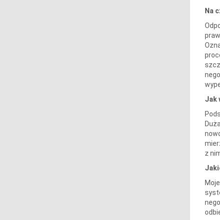
Na c
Odpo
praw
Ozna
proc
szcz
nego
wype
Jak 
Pods
Duża
nowo
mier
z ni
Jaki
Moje
syst
nego
odbi