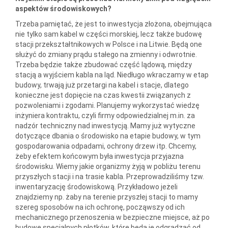
aspektów środowiskowych?
Trzeba pamiętać, że jest to inwestycja złożona, obejmująca
nie tylko sam kabel w części morskiej, lecz także budowę
stacji przekształtnikowych w Polsce i na Litwie. Będą one
służyć do zmiany prądu stałego na zmienny i odwrotnie.
Trzeba będzie także zbudować część lądową, między
stacją a wyjściem kabla na ląd. Niedługo wkraczamy w etap
budowy, trwają już przetargi na kabel i stacje, dlatego
konieczne jest dopięcie na czas kwestii związanych z
pozwoleniami i zgodami. Planujemy wykorzystać wiedzę
inżyniera kontraktu, czyli firmy odpowiedzialnej m.in. za
nadzór techniczny nad inwestycją. Mamy już wytyczne
dotyczące dbania o środowisko na etapie budowy, w tym
gospodarowania odpadami, ochrony drzew itp. Chcemy,
żeby efektem końcowym była inwestycja przyjazna
środowisku. Wiemy jakie organizmy żyją w pobliżu terenu
przyszłych stacji i na trasie kabla. Przeprowadziliśmy tzw.
inwentaryzację środowiskową. Przykładowo jeżeli
znajdziemy np. żaby na terenie przyszłej stacji to mamy
szereg sposobów na ich ochronę, począwszy od ich
mechanicznego przenoszenia w bezpieczne miejsce, aż po
budowę specjalnych płotków, które będą je odgradzać od