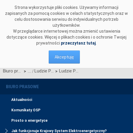
Przejdź do komentarzy
Strona wykorzystuje pliki cookies. Używamy informacji
zapisanych za pomocą cookies w celach statystycznych oraz w
celu dostosowania serwisu do indywidualnych potrzeb
użytkowników.
W przeglądarce internetowej można zmienić ustawienia
dotyczące cookies. Więcej o plikach cookies i o ochronie Twojej
prywatności
przeczytasz tutaj
.
Akceptuję
Biuro prasowe
Ludzie PSE
Ludzie PSE - Magdalena Maksymowicz
>
>
BIURO PRASOWE
Aktualności
Komunikaty OSP
Prosto o energetyce
Jak funkcjonuje Krajowy System Elektroenergetyczny?