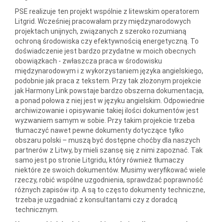
PSE realizuje ten projekt wspólnie z litewskim operatorem
Litgrid. Wcześniej pracowałam przy międzynarodowych
projektach unijnych, związanych z szeroko rozumianą
ochroną środowiska czy efektywnością energetyczną. To
doświadczenie jest bardzo przydatne w moich obecnych
obowiązkach - zwłaszcza praca w środowisku
międzynarodowym i z wykorzystaniem języka angielskiego,
podobnie jak praca z tekstem. Przy tak złożonym projekcie
jak Harmony Link powstaje bardzo obszerna dokumentacja,
a ponad połowa z niej jest w języku angielskim. Odpowiednie
archiwizowanie i opisywanie takiej ilości dokumentów jest
wyzwaniem samym w sobie. Przy takim projekcie trzeba
tłumaczyć nawet pewne dokumenty dotyczące tylko
obszaru polski – muszą być dostępne choćby dla naszych
partnerów z Litwy, by mieli szansę się z nimi zapoznać. Tak
samo jest po stronie Litgridu, który również tłumaczy
niektóre ze swoich dokumentów. Musimy weryfikować wiele
rzeczy, robić wspólne uzgodnienia, sprawdzać poprawność
różnych zapisów itp. A są to często dokumenty techniczne,
trzeba je uzgadniać z konsultantami czy z doradcą
technicznym.