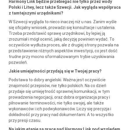
Harmony Link będzie przebiegać nie tylko przez wody
Polski i Litwy, lecz także Szwecji. Jak wygląda współpraca
z tamtejszymi urzędnikami?
W Szwecji wygląda to nieco inaczej niż u nas. Zanim wyśle
się oficjalny wniosek, prowadzi się konsultacje i ustalenia.
Trzeba przedstawić sprawę urzędnikowi, by lepiej ją
zrozumiał i mógł ocenić, jaką decyzję powinien wydać. To
oczywiście wydłuża proces, ale z drugiej strony pozwala na
przedstawienie różnych aspektów inwestycji, co jest dość
trudne przy mocno sformalizowanym trybie uzyskiwania
pozwoleń.
Jakie umiejętności przydają się w Twojej pracy?
Podstawa to dobry angielski. Ważna jest oczywiście
znajomość przepisów, nie tylko polskich. Na co dzień
przydaje się umiejętność sprawnej komunikacji, w tym
prowadzenia negocjacji, oraz dobra organizacja pracy i
pilnowanie terminowości, nie tylko swojej, ale także
wykonawców i ich podwykonawców. Liczy się precyzja i
dokładność przy pracy nad dokumentami. A to wszystko
przy presji czasu.
Na jakim etapie są prace nad Harmony Link pod względem