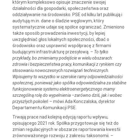
którym kompleksowo opisuje znaczenie swojej
działalności dla gospodarki, społeczeństwa oraz
oddziaływanie na środowisko. PSE od kilku lat publikują i
audytują m.in. dane o śladzie węglowym, który
systematycznie udaje się spółce ograniczać. Zmieniono
także sposób prowadzenia inwestycji, by lepiej
uwzględniać głos lokalnych społeczności, dbać o
środowisko oraz usprawnić współpracę z firmami
budującymi infrastrukturę przesyłową. –
To tylko
przykłady, bo zmieniamy podejście w wielu obszarach:
zdrowia i bezpieczeństwa pracy, komunikacji z rynkiem czy
stosowaniu nowoczesnych rozwiązań technicznych.
Wpisujemy to wszystko w szerokie ramy odpowiedzialności
społecznej, ponieważ jako spółka odpowiedzialna za stabilne
funkcjonowanie systemu elektroenergetycznego mamy
szczególną rolę do wypełnienia –zarówno dziś, jak i wobec
przyszłych pokoleń
– mówi Ada Konczalska, dyrektor
Departamentu Komunikacji PSE.
Trwają prace nad kolejną edycją raportu wpływu,
opisującego 2021 rok. Spółka przygotowuje się też do
zmian regulacyjnych w obszarze raportowania kwestii
zrównoważonego rozwoju z zakresu taksonomii. –