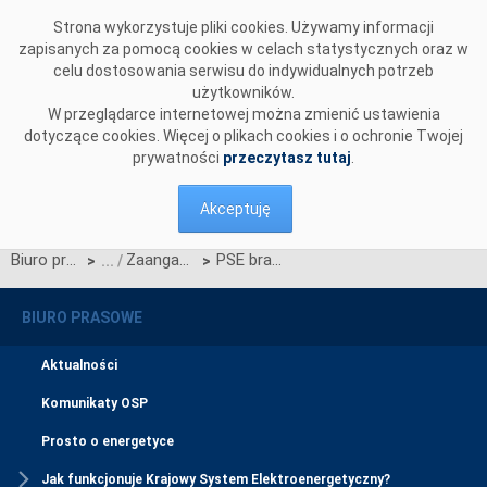
Przejdź do komentarzy
Strona wykorzystuje pliki cookies. Używamy informacji
zapisanych za pomocą cookies w celach statystycznych oraz w
celu dostosowania serwisu do indywidualnych potrzeb
użytkowników.
W przeglądarce internetowej można zmienić ustawienia
dotyczące cookies. Więcej o plikach cookies i o ochronie Twojej
prywatności
przeczytasz tutaj
.
Akceptuję
Biuro prasowe
Zaangażowanie społeczne
PSE branżowym liderem Odpowiedzialnego Biznesu 2022
>
>
BIURO PRASOWE
Aktualności
Komunikaty OSP
Prosto o energetyce
Jak funkcjonuje Krajowy System Elektroenergetyczny?