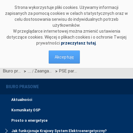
Przejdź do komentarzy
Strona wykorzystuje pliki cookies. Używamy informacji
zapisanych za pomocą cookies w celach statystycznych oraz w
celu dostosowania serwisu do indywidualnych potrzeb
użytkowników.
W przeglądarce internetowej można zmienić ustawienia
dotyczące cookies. Więcej o plikach cookies i o ochronie Twojej
prywatności
przeczytasz tutaj
.
Akceptuję
Biuro prasowe
Zaangażowanie społeczne
PSE partnerem 7. edycji konkursu „Samorząd przyjazny energii”
>
>
BIURO PRASOWE
Aktualności
Komunikaty OSP
Prosto o energetyce
Jak funkcjonuje Krajowy System Elektroenergetyczny?