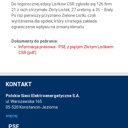
Do tegorocznej edycji Listków CSR zgłosiło się 126 firm.
21 z nich otrzymało Złoty Listek, 27 srebrny, a 35 – Biały.
Po raz pierwszy przyznano Zielone Listki, czyli
wyróżnienia dla spółek, który strategia zakłada
ograniczenie wpływu na zmiany klimatu.
Dokumenty do pobrania:
Informacja prasowa - PSE z piątym Złotym Listkiem
CSR (pdf)
KONTAKT
Polskie Sieci Elektroenergetyczne S.A.
ul. Warszawska 165
05-520 Konstancin-Jeziorna
więcej
PSE