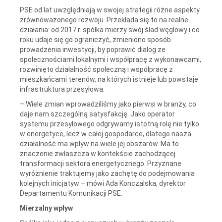
PSE od lat uwzględniają w swojej strategii różne aspekty
zrównoważonego rozwoju. Przekłada się to na realne
działania: od 2017 r. spółka mierzy swój ślad węglowy i co
roku udaje się go ograniczyć, zmieniono sposób
prowadzenia inwestycji, by poprawić dialog ze
społecznościami lokalnymi i współpracę z wykonawcami,
rozwinięto działalność społeczną i współpracę z
mieszkańcami terenów, na których istnieje lub powstaje
infrastruktura przesyłowa.
– Wiele zmian wprowadziliśmy jako pierwsi w branży, co
daje nam szczególną satysfakcję. Jako operator
systemu przesyłowego odgrywamy istotną rolę nie tylko
w energetyce, lecz w całej gospodarce, dlatego nasza
działalność ma wpływ na wiele jej obszarów. Ma to
znaczenie zwłaszcza w kontekście zachodzącej
transformacji sektora energetycznego. Przyznane
wyróżnienie traktujemy jako zachętę do podejmowania
kolejnych inicjatyw – mówi Ada Konczalska, dyrektor
Departamentu Komunikacji PSE.
Mierzalny wpływ