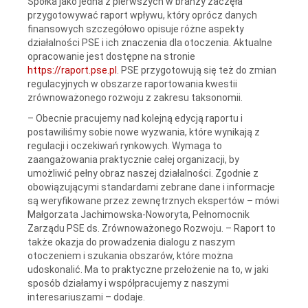
Spółka jako jedna z pierwszych w branży zaczęła
przygotowywać raport wpływu, który oprócz danych
finansowych szczegółowo opisuje różne aspekty
działalności PSE i ich znaczenia dla otoczenia. Aktualne
opracowanie jest dostępne na stronie
https://raport.pse.pl
. PSE przygotowują się też do zmian
regulacyjnych w obszarze raportowania kwestii
zrównoważonego rozwoju z zakresu taksonomii.
– Obecnie pracujemy nad kolejną edycją raportu i
postawiliśmy sobie nowe wyzwania, które wynikają z
regulacji i oczekiwań rynkowych. Wymaga to
zaangażowania praktycznie całej organizacji, by
umożliwić pełny obraz naszej działalności. Zgodnie z
obowiązującymi standardami zebrane dane i informacje
są weryfikowane przez zewnętrznych ekspertów – mówi
Małgorzata Jachimowska-Noworyta, Pełnomocnik
Zarządu PSE ds. Zrównoważonego Rozwoju. – Raport to
także okazja do prowadzenia dialogu z naszym
otoczeniem i szukania obszarów, które można
udoskonalić. Ma to praktyczne przełożenie na to, w jaki
sposób działamy i współpracujemy z naszymi
interesariuszami – dodaje.