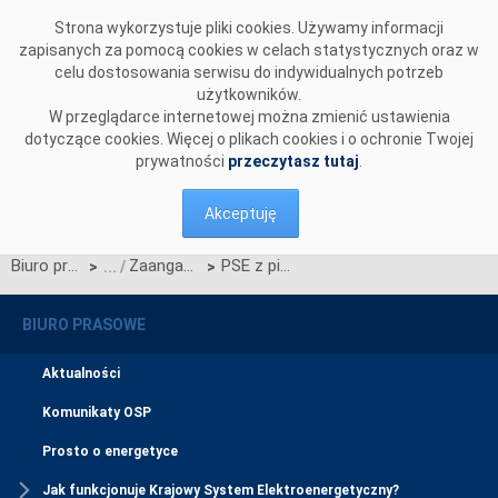
Przejdź do komentarzy
Strona wykorzystuje pliki cookies. Używamy informacji
zapisanych za pomocą cookies w celach statystycznych oraz w
celu dostosowania serwisu do indywidualnych potrzeb
użytkowników.
W przeglądarce internetowej można zmienić ustawienia
dotyczące cookies. Więcej o plikach cookies i o ochronie Twojej
prywatności
przeczytasz tutaj
.
Akceptuję
Biuro prasowe
Zaangażowanie społeczne
PSE z piątym Złotym Listkiem CSR
>
>
BIURO PRASOWE
Aktualności
Komunikaty OSP
Prosto o energetyce
Jak funkcjonuje Krajowy System Elektroenergetyczny?