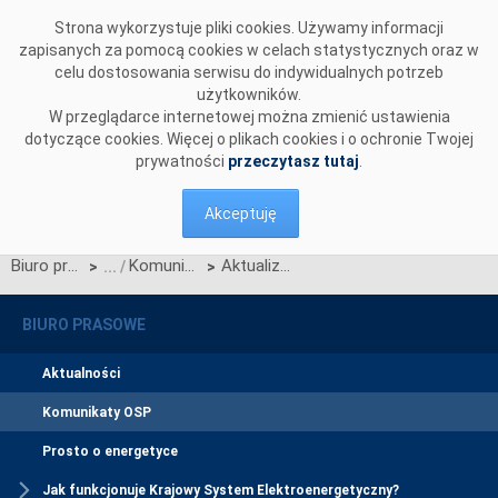
Przejdź do komentarzy
Strona wykorzystuje pliki cookies. Używamy informacji
zapisanych za pomocą cookies w celach statystycznych oraz w
celu dostosowania serwisu do indywidualnych potrzeb
użytkowników.
W przeglądarce internetowej można zmienić ustawienia
dotyczące cookies. Więcej o plikach cookies i o ochronie Twojej
prywatności
przeczytasz tutaj
.
Akceptuję
Biuro prasowe
Komunikaty OSP
Aktualizacja narzędzia umożliwiającego wyznaczenie wielkości wykonania obowiązku mocowego dla jednostek rynku mocy redukcji zapotrzebowania - metoda profilu historycznego
>
>
BIURO PRASOWE
Aktualności
Komunikaty OSP
Prosto o energetyce
Jak funkcjonuje Krajowy System Elektroenergetyczny?