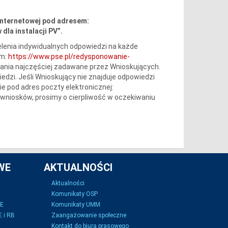
internetowej pod adresem:
dla instalacji PV”.
lenia indywidualnych odpowiedzi na każde
em:
https://www.pse.pl/redysponowanie-
tania najczęściej zadawane przez Wnioskujących.
iedzi. Jeśli Wnioskujący nie znajduje odpowiedzi
e pod adres poczty elektronicznej:
wniosków, prosimy o cierpliwość w oczekiwaniu
WE
AKTUALNOŚCI
Aktualności
Komunikaty OSP
SE
Komunikaty UMM
 i RB
Zaangażowanie społeczne
Kontakt do biura prasowego