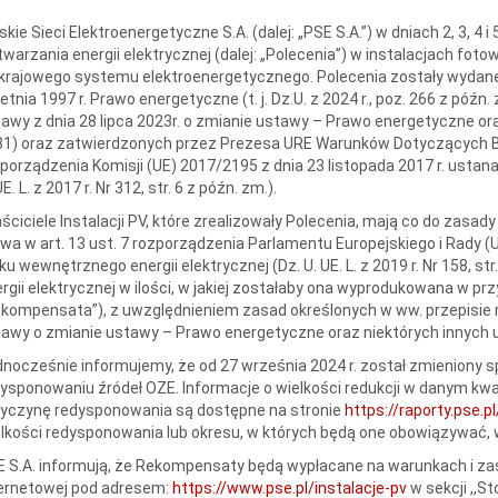
skie Sieci Elektroenergetyczne S.A. (dalej: „PSE S.A.”) w dniach 2, 3, 4 
warzania energii elektrycznej (dalej: „Polecenia”) w instalacjach foto
krajowego systemu elektroenergetycznego. Polecenia zostały wydane 
etnia 1997 r. Prawo energetyczne (t. j. Dz.U. z 2024 r., poz. 266 z późn. 
awy z dnia 28 lipca 2023r. o zmianie ustawy – Prawo energetyczne oraz
1) oraz zatwierdzonych przez Prezesa URE Warunków Dotyczących Bi
porządzenia Komisji (UE) 2017/2195 z dnia 23 listopada 2017 r. usta
UE. L. z 2017 r. Nr 312, str. 6 z późn. zm.).
ściciele Instalacji PV, które zrealizowały Polecenia, mają co do zasa
a w art. 13 ust. 7 rozporządzenia Parlamentu Europejskiego i Rady (
ku wewnętrznego energii elektrycznej (Dz. U. UE. L. z 2019 r. Nr 158, st
rgii elektrycznej w ilości, w jakiej zostałaby ona wyprodukowana w pr
kompensata”), z uwzględnieniem zasad określonych w ww. przepisie ro
awy o zmianie ustawy – Prawo energetyczne oraz niektórych innych 
nocześnie informujemy, że od 27 września 2024 r. został zmieniony 
ysponowaniu źródeł OZE. Informacje o wielkości redukcji w danym kwad
zyczynę redysponowania są dostępne na stronie
https://raporty.pse.
lkości redysponowania lub okresu, w których będą one obowiązywać, 
 S.A. informują, że Rekompensaty będą wypłacane na warunkach i zas
ternetowej pod adresem:
https://www.pse.pl/instalacje-pv
w sekcji ,,