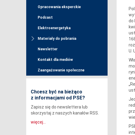
Opracowania eksperckie
Pol
wyt
Podcast
do 
kwi
Elektroenergetyka
ust
168
Materiały do pobrania
roz
Newsletter
U. 
Wła
Kontakt dla mediów
mow
Zaangażowanie społeczne
ryn
ene
„Re
ust
Chcesz być na bieżąco
z informacjami od PSE?
Jed
red
Zapisz się do newslettera lub
pr
skorzystaj z naszych kanałów RSS.
wie
więcej...
PSE
in