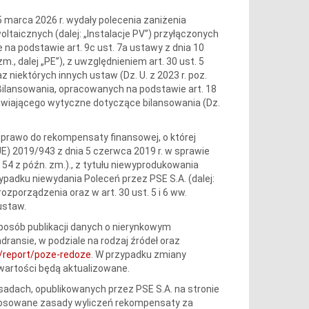
i 5 marca 2026 r. wydały polecenia zaniżenia
woltaicznych (dalej: „Instalacje PV”) przyłączonych
na podstawie art. 9c ust. 7a ustawy z dnia 10
zm., dalej „PE”), z uwzględnieniem art. 30 ust. 5
 niektórych innych ustaw (Dz. U. z 2023 r. poz.
lansowania, opracowanych na podstawie art. 18
nawiającego wytyczne dotyczące bilansowania (Dz.
dy prawo do rekompensaty finansowej, o której
UE) 2019/943 z dnia 5 czerwca 2019 r. w sprawie
r. 54 z późn. zm.)., z tytułu niewyprodukowania
zypadku niewydania Poleceń przez PSE S.A. (dalej:
zporządzenia oraz w art. 30 ust. 5 i 6 ww.
ustaw.
sposób publikacji danych o nierynkowym
ransie, w podziale na rodzaj źródeł oraz
pl/report/poze-redoze
. W przypadku zmiany
wartości będą aktualizowane.
adach, opublikowanych przez PSE S.A. na stronie
Stosowane zasady wyliczeń rekompensaty za