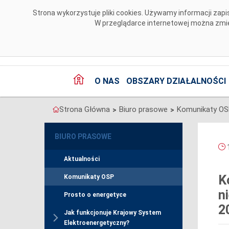
Przejdź do komentarzy
Strona wykorzystuje pliki cookies. Używamy informacji za
W przeglądarce internetowej można zmien
O NAS
OBSZARY DZIAŁALNOŚCI
Strona Główna
Biuro prasowe
Komunikaty O
>
>
BIURO PRASOWE
1
Aktualności
K
Komunikaty OSP
n
Prosto o energetyce
2
Jak funkcjonuje Krajowy System
Elektroenergetyczny?