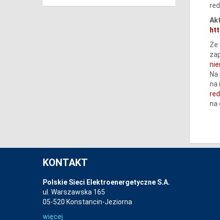
red
Akt
htt
Ze 
zap
ni
Na 
na 
re
na
KONTAKT
Polskie Sieci Elektroenergetyczne S.A.
ul. Warszawska 165
05-520 Konstancin-Jeziorna
więcej