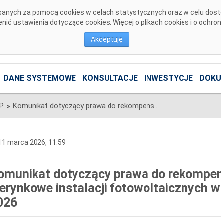
pisanych za pomocą cookies w celach statystycznych oraz w celu dos
ić ustawienia dotyczące cookies. Więcej o plikach cookies i o ochro
Akceptuję
DANE SYSTEMOWE
KONSULTACJE
INWESTYCJE
DOKU
SP
Komunikat dotyczący prawa do rekompensaty za redysponowanie nierynkowe instalacji fotowoltaicznych w dniach 2, 3, 4 i 5 marca 2026
>
1 marca 2026, 11:59
omunikat dotyczący prawa do rekompe
ierynkowe instalacji fotowoltaicznych w 
026