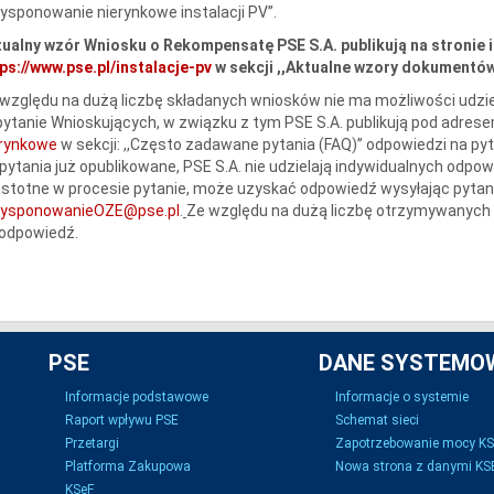
ysponowanie nierynkowe instalacji PV”.
ualny wzór Wniosku o Rekompensatę PSE S.A. publikują na stronie 
ps://www.pse.pl/instalacje-pv
w sekcji ,,Aktualne wzory dokumentów 
względu na dużą liczbę składanych wniosków nie ma możliwości udzie
ytanie Wnioskujących, w związku z tym PSE S.A. publikują pod adres
erynkowe
w sekcji: ,,Często zadawane pytania (FAQ)” odpowiedzi na py
pytania już opublikowane, PSE S.A. nie udzielają indywidualnych odpow
istotne w procesie pytanie, może uzyskać odpowiedź wysyłając pytani
dysponowanieOZE@pse.pl
.
Ze względu na dużą liczbę otrzymywanych 
 odpowiedź.
PSE
DANE SYSTEMO
Informacje podstawowe
Informacje o systemie
Raport wpływu PSE
Schemat sieci
Przetargi
Zapotrzebowanie mocy K
Platforma Zakupowa
Nowa strona z danymi KSE
KSeF