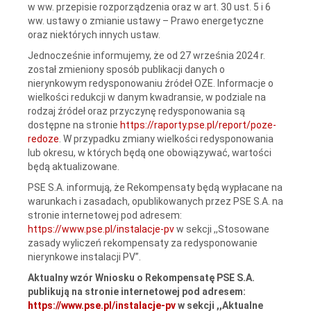
w ww. przepisie rozporządzenia oraz w art. 30 ust. 5 i 6
ww. ustawy o zmianie ustawy – Prawo energetyczne
oraz niektórych innych ustaw.
Jednocześnie informujemy, że od 27 września 2024 r.
został zmieniony sposób publikacji danych o
nierynkowym redysponowaniu źródeł OZE. Informacje o
wielkości redukcji w danym kwadransie, w podziale na
rodzaj źródeł oraz przyczynę redysponowania są
dostępne na stronie
https://raporty.pse.pl/report/poze-
redoze
. W przypadku zmiany wielkości redysponowania
lub okresu, w których będą one obowiązywać, wartości
będą aktualizowane.
PSE S.A. informują, że Rekompensaty będą wypłacane na
warunkach i zasadach, opublikowanych przez PSE S.A. na
stronie internetowej pod adresem:
https://www.pse.pl/instalacje-pv
w sekcji ,,Stosowane
zasady wyliczeń rekompensaty za redysponowanie
nierynkowe instalacji PV”.
Aktualny wzór Wniosku o Rekompensatę PSE S.A.
publikują na stronie internetowej pod adresem:
https://www.pse.pl/instalacje-pv
w sekcji ,,Aktualne