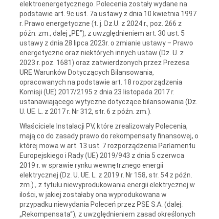
elektroenergetycznego. Polecenia zostały wydane na
podstawie art. 9c ust. 7a ustawy z dnia 10 kwietnia 1997
r. Prawo energetyczne (t. j. Dz.U. z 2024 r., poz. 266 z
późn. zm., dalej „PE”), z uwzględnieniem art. 30 ust. 5
ustawy z dnia 28 lipca 2023r. o zmianie ustawy – Prawo
energetyczne oraz niektórych innych ustaw (Dz. U. z
2023 r. poz. 1681) oraz zatwierdzonych przez Prezesa
URE Warunków Dotyczących Bilansowania,
opracowanych na podstawie art. 18 rozporządzenia
Komisji (UE) 2017/2195 z dnia 23 listopada 2017 r.
ustanawiającego wytyczne dotyczące bilansowania (Dz.
U. UE. L. z 2017 r. Nr 312, str. 6 z późn. zm.).
Właściciele Instalacji PV, które zrealizowały Polecenia,
mają co do zasady prawo do rekompensaty finansowej, o
której mowa w art. 13 ust. 7 rozporządzenia Parlamentu
Europejskiego i Rady (UE) 2019/943 z dnia 5 czerwca
2019 r. w sprawie rynku wewnętrznego energii
elektrycznej (Dz. U. UE. L. z 2019 r. Nr 158, str. 54 z późn.
zm.)., z tytułu niewyprodukowania energii elektrycznej w
ilości, w jakiej zostałaby ona wyprodukowana w
przypadku niewydania Poleceń przez PSE S.A. (dalej:
„Rekompensata”), z uwzględnieniem zasad określonych