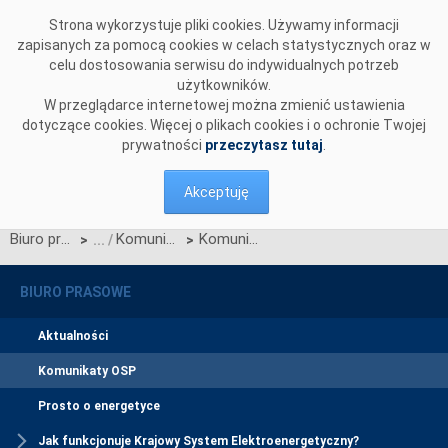
Przejdź do komentarzy
Strona wykorzystuje pliki cookies. Używamy informacji
zapisanych za pomocą cookies w celach statystycznych oraz w
celu dostosowania serwisu do indywidualnych potrzeb
użytkowników.
W przeglądarce internetowej można zmienić ustawienia
dotyczące cookies. Więcej o plikach cookies i o ochronie Twojej
prywatności
przeczytasz tutaj
.
Akceptuję
Biuro prasowe
Komunikaty OSP
Komunikat dotyczący prawa do rekompensaty za redysponowanie nierynkowe instalacji fotowoltaicznych w dniach 2, 3, 4 i 5 października 2025
>
>
BIURO PRASOWE
Aktualności
Komunikaty OSP
Prosto o energetyce
Jak funkcjonuje Krajowy System Elektroenergetyczny?