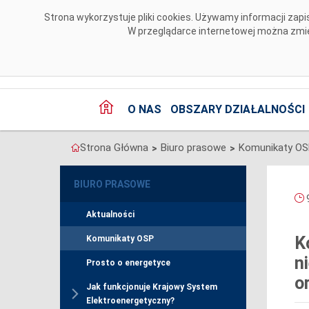
Przejdź do komentarzy
Strona wykorzystuje pliki cookies. Używamy informacji za
W przeglądarce internetowej można zmien
O NAS
OBSZARY DZIAŁALNOŚCI
Strona Główna
Biuro prasowe
Komunikaty O
>
>
BIURO PRASOWE
9
Aktualności
K
Komunikaty OSP
n
Prosto o energetyce
o
Jak funkcjonuje Krajowy System
Elektroenergetyczny?