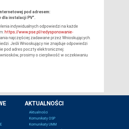
internetowej pod adresem:
dla instalacji PV”.
lenia indywidualnych odpowiedzi na każde
em:
https://www.pse.pl/redysponowanie-
tania najczęściej zadawane przez Wnioskujących.
iedzi. Jeśli Wnioskujący nie znajduje odpowiedzi
e pod adres poczty elektronicznej:
wniosków, prosimy o cierpliwość w oczekiwaniu
WE
AKTUALNOŚCI
Aktualności
Komunikaty OSP
SE
Komunikaty UMM