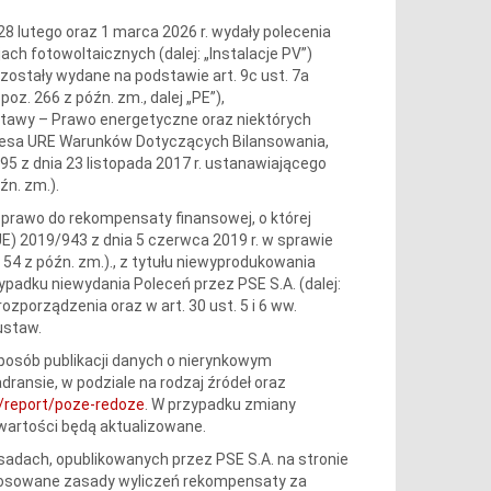
i 28 lutego oraz 1 marca 2026 r. wydały polecenia
jach fotowoltaicznych (dalej: „Instalacje PV”)
ostały wydane na podstawie art. 9c ust. 7a
poz. 266 z późn. zm., dalej „PE”),
 ustawy – Prawo energetyczne oraz niektórych
rezesa URE Warunków Dotyczących Bilansowania,
5 z dnia 23 listopada 2017 r. ustanawiającego
źn. zm.).
dy prawo do rekompensaty finansowej, o której
UE) 2019/943 z dnia 5 czerwca 2019 r. w sprawie
r. 54 z późn. zm.)., z tytułu niewyprodukowania
zypadku niewydania Poleceń przez PSE S.A. (dalej:
zporządzenia oraz w art. 30 ust. 5 i 6 ww.
ustaw.
sposób publikacji danych o nierynkowym
ransie, w podziale na rodzaj źródeł oraz
pl/report/poze-redoze
. W przypadku zmiany
wartości będą aktualizowane.
adach, opublikowanych przez PSE S.A. na stronie
Stosowane zasady wyliczeń rekompensaty za