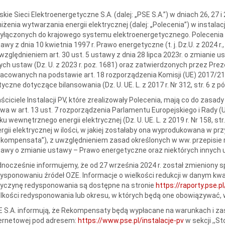
skie Sieci Elektroenergetyczne S.A. (dalej: „PSE S.A.”) w dniach 26, 27 
iżenia wytwarzania energii elektrycznej (dalej: „Polecenia”) w instalac
yłączonych do krajowego systemu elektroenergetycznego. Polecenia z
awy z dnia 10 kwietnia 1997 r. Prawo energetyczne (t. j. Dz.U. z 2024 r., 
względnieniem art. 30 ust. 5 ustawy z dnia 28 lipca 2023r. o zmianie
ych ustaw (Dz. U. z 2023 r. poz. 1681) oraz zatwierdzonych przez P
acowanych na podstawie art. 18 rozporządzenia Komisji (UE) 2017/219
yczne dotyczące bilansowania (Dz. U. UE. L. z 2017 r. Nr 312, str. 6 z pó
ściciele Instalacji PV, które zrealizowały Polecenia, mają co do zasa
a w art. 13 ust. 7 rozporządzenia Parlamentu Europejskiego i Rady (
ku wewnętrznego energii elektrycznej (Dz. U. UE. L. z 2019 r. Nr 158, st
rgii elektrycznej w ilości, w jakiej zostałaby ona wyprodukowana w pr
kompensata”), z uwzględnieniem zasad określonych w ww. przepisie ro
awy o zmianie ustawy – Prawo energetyczne oraz niektórych innych 
nocześnie informujemy, że od 27 września 2024 r. został zmieniony 
ysponowaniu źródeł OZE. Informacje o wielkości redukcji w danym kwad
zyczynę redysponowania są dostępne na stronie
https://raporty.pse.
lkości redysponowania lub okresu, w których będą one obowiązywać, 
 S.A. informują, że Rekompensaty będą wypłacane na warunkach i zas
ternetowej pod adresem:
https://www.pse.pl/instalacje-pv
w sekcji ,,