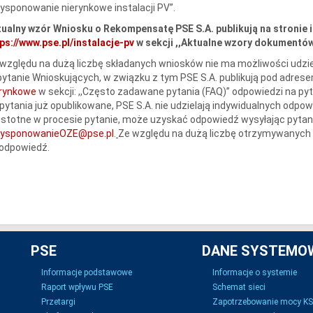
ysponowanie nierynkowe instalacji PV”.
ualny wzór Wniosku o Rekompensatę PSE S.A. publikują na stronie 
ps://www.pse.pl/instalacje-pv
w sekcji ,,Aktualne wzory dokumentów 
względu na dużą liczbę składanych wniosków nie ma możliwości udzie
ytanie Wnioskujących, w związku z tym PSE S.A. publikują pod adres
erynkowe
w sekcji: ,,Często zadawane pytania (FAQ)” odpowiedzi na py
pytania już opublikowane, PSE S.A. nie udzielają indywidualnych odpow
istotne w procesie pytanie, może uzyskać odpowiedź wysyłając pytani
dysponowanieOZE@pse.pl
.
Ze względu na dużą liczbę otrzymywanych 
 odpowiedź.
PSE
DANE SYSTEMO
Informacje podstawowe
Informacje o systemie
Raport wpływu PSE
Schemat sieci
Przetargi
Zapotrzebowanie mocy K