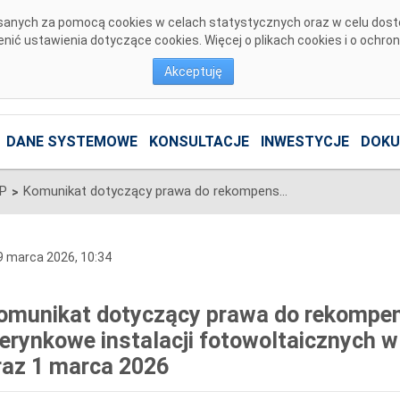
pisanych za pomocą cookies w celach statystycznych oraz w celu dos
ić ustawienia dotyczące cookies. Więcej o plikach cookies i o ochro
Akceptuję
DANE SYSTEMOWE
KONSULTACJE
INWESTYCJE
DOKU
SP
Komunikat dotyczący prawa do rekompensaty za redysponowanie nierynkowe instalacji fotowoltaicznych w dniach 26, 27 i 28 lutego oraz 1 marca 2026
>
 marca 2026, 10:34
omunikat dotyczący prawa do rekompe
ierynkowe instalacji fotowoltaicznych w 
raz 1 marca 2026