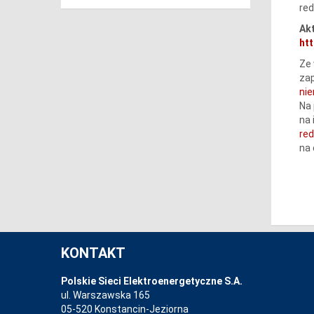
red
Akt
htt
Ze 
zap
ni
Na 
na 
re
na
KONTAKT
Polskie Sieci Elektroenergetyczne S.A.
ul. Warszawska 165
05-520 Konstancin-Jeziorna