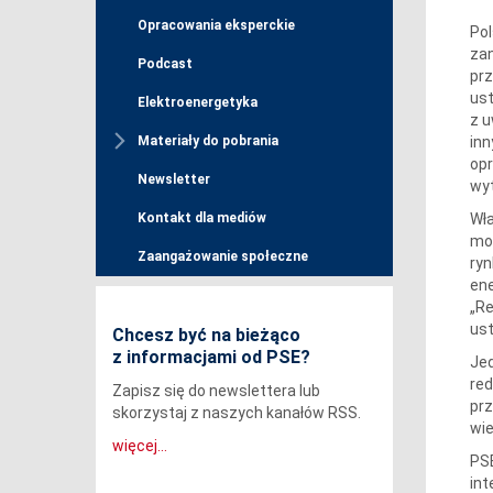
Opracowania eksperckie
Pol
zan
Podcast
prz
ust
Elektroenergetyka
z u
inn
Materiały do pobrania
opr
Newsletter
wyt
Wła
Kontakt dla mediów
mow
Zaangażowanie społeczne
ryn
ene
„Re
ust
Chcesz być na bieżąco
z informacjami od PSE?
Jed
red
Zapisz się do newslettera lub
pr
skorzystaj z naszych kanałów RSS.
wie
więcej...
PSE
in