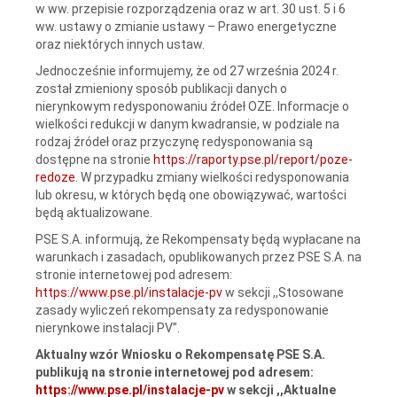
w ww. przepisie rozporządzenia oraz w art. 30 ust. 5 i 6
ww. ustawy o zmianie ustawy – Prawo energetyczne
oraz niektórych innych ustaw.
Jednocześnie informujemy, że od 27 września 2024 r.
został zmieniony sposób publikacji danych o
nierynkowym redysponowaniu źródeł OZE. Informacje o
wielkości redukcji w danym kwadransie, w podziale na
rodzaj źródeł oraz przyczynę redysponowania są
dostępne na stronie
https://raporty.pse.pl/report/poze-
redoze
. W przypadku zmiany wielkości redysponowania
lub okresu, w których będą one obowiązywać, wartości
będą aktualizowane.
PSE S.A. informują, że Rekompensaty będą wypłacane na
warunkach i zasadach, opublikowanych przez PSE S.A. na
stronie internetowej pod adresem:
https://www.pse.pl/instalacje-pv
w sekcji ,,Stosowane
zasady wyliczeń rekompensaty za redysponowanie
nierynkowe instalacji PV”.
Aktualny wzór Wniosku o Rekompensatę PSE S.A.
publikują na stronie internetowej pod adresem:
https://www.pse.pl/instalacje-pv
w sekcji ,,Aktualne