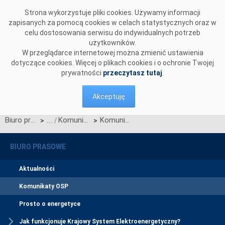
Przejdź do komentarzy
Strona wykorzystuje pliki cookies. Używamy informacji
zapisanych za pomocą cookies w celach statystycznych oraz w
celu dostosowania serwisu do indywidualnych potrzeb
użytkowników.
W przeglądarce internetowej można zmienić ustawienia
dotyczące cookies. Więcej o plikach cookies i o ochronie Twojej
prywatności
przeczytasz tutaj
.
Akceptuję
Biuro prasowe
Komunikaty OSP
Komunikat dotyczący prawa do rekompensaty za redysponowanie nierynkowe instalacji fotowoltaicznych w dniach 27, 28, 29, 30 i 31 maja 2026
>
>
BIURO PRASOWE
Aktualności
Komunikaty OSP
Prosto o energetyce
Jak funkcjonuje Krajowy System Elektroenergetyczny?