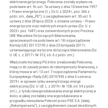
elektroenergetycznego. Polecenia zostały wydane na
podstawie art. 9c ust. 7a ustawy z dnia 10 kwietnia 1997
r. Prawo energetyczne (t. j. Dz.U. z 2024 r., poz. 266 z
późn. zm., dalej „PE”), z uwzględnieniem art. 30 ust. 5
ustawy z dnia 28 lipca 2023r. o zmianie ustawy – Prawo
energetyczne oraz niektórych innych ustaw (Dz. U. z
2023 r. poz. 1681) oraz zatwierdzonych przez Prezesa
URE Warunków Dotyczących Bilansowania,
opracowanych na podstawie art. 18 rozporządzenia
Komisji (UE) 2017/2195 z dnia 23 listopada 2017 r.
ustanawiającego wytyczne dotyczące bilansowania (Dz.
U. UE. L. z 2017 r. Nr 312, str. 6 z późn. zm.).
Właściciele Instalacji PV, które zrealizowały Polecenia,
mają co do zasady prawo do rekompensaty finansowej, o
której mowa w art. 13 ust. 7 rozporządzenia Parlamentu
Europejskiego i Rady (UE) 2019/943 z dnia 5 czerwca
2019 r. w sprawie rynku wewnętrznego energii
elektrycznej (Dz. U. UE. L. z 2019 r. Nr 158, str. 54 z późn.
zm.)., z tytułu niewyprodukowania energii elektrycznej w
ilości, w jakiej zostałaby ona wyprodukowana w
przypadku niewydania Poleceń przez PSE S.A. (dalej:
„Rekompensata”), z uwzględnieniem zasad określonych