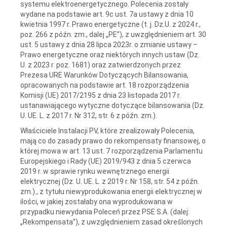
systemu elektroenergetycznego. Polecenia zostały
wydane na podstawie art. 9c ust. 7a ustawy z dnia 10
kwietnia 1997 r. Prawo energetyczne (t. j. Dz.U. z 2024 r.,
poz. 266 z późn. zm., dalej „PE”), z uwzględnieniem art. 30
ust. 5 ustawy z dnia 28 lipca 2023r. o zmianie ustawy –
Prawo energetyczne oraz niektórych innych ustaw (Dz.
U. z 2023 r. poz. 1681) oraz zatwierdzonych przez
Prezesa URE Warunków Dotyczących Bilansowania,
opracowanych na podstawie art. 18 rozporządzenia
Komisji (UE) 2017/2195 z dnia 23 listopada 2017 r.
ustanawiającego wytyczne dotyczące bilansowania (Dz.
U. UE. L. z 2017 r. Nr 312, str. 6 z późn. zm.).
Właściciele Instalacji PV, które zrealizowały Polecenia,
mają co do zasady prawo do rekompensaty finansowej, o
której mowa w art. 13 ust. 7 rozporządzenia Parlamentu
Europejskiego i Rady (UE) 2019/943 z dnia 5 czerwca
2019 r. w sprawie rynku wewnętrznego energii
elektrycznej (Dz. U. UE. L. z 2019 r. Nr 158, str. 54 z późn.
zm.)., z tytułu niewyprodukowania energii elektrycznej w
ilości, w jakiej zostałaby ona wyprodukowana w
przypadku niewydania Poleceń przez PSE S.A. (dalej:
„Rekompensata”), z uwzględnieniem zasad określonych