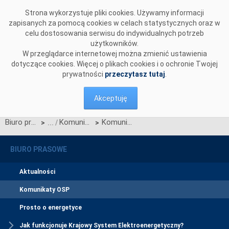
Przejdź do komentarzy
Strona wykorzystuje pliki cookies. Używamy informacji
zapisanych za pomocą cookies w celach statystycznych oraz w
celu dostosowania serwisu do indywidualnych potrzeb
użytkowników.
W przeglądarce internetowej można zmienić ustawienia
dotyczące cookies. Więcej o plikach cookies i o ochronie Twojej
prywatności
przeczytasz tutaj
.
Akceptuję
Biuro prasowe
Komunikaty OSP
Komunikat dotyczący prawa do rekompensaty za redysponowanie nierynkowe instalacji fotowoltaicznych w dniach 28, 29 i 30 czerwca oraz 1 lipca 2025 r.
>
>
BIURO PRASOWE
Aktualności
Komunikaty OSP
Prosto o energetyce
Jak funkcjonuje Krajowy System Elektroenergetyczny?