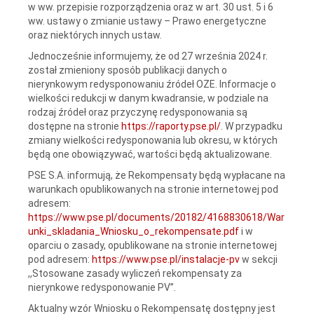
w ww. przepisie rozporządzenia oraz w art. 30 ust. 5 i 6
ww. ustawy o zmianie ustawy – Prawo energetyczne
oraz niektórych innych ustaw.
Jednocześnie informujemy, że od 27 września 2024 r.
został zmieniony sposób publikacji danych o
nierynkowym redysponowaniu źródeł OZE. Informacje o
wielkości redukcji w danym kwadransie, w podziale na
rodzaj źródeł oraz przyczynę redysponowania są
dostępne na stronie
https://raporty.pse.pl/
. W przypadku
zmiany wielkości redysponowania lub okresu, w których
będą one obowiązywać, wartości będą aktualizowane.
PSE S.A. informują, że Rekompensaty będą wypłacane na
warunkach opublikowanych na stronie internetowej pod
adresem:
https://www.pse.pl/documents/20182/4168830618/War
unki_skladania_Wniosku_o_rekompensate.pdf
i w
oparciu o zasady, opublikowane na stronie internetowej
pod adresem:
https://www.pse.pl/instalacje-pv
w sekcji
,,Stosowane zasady wyliczeń rekompensaty za
nierynkowe redysponowanie PV”.
Aktualny wzór Wniosku o Rekompensatę dostępny jest