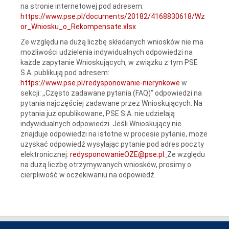
na stronie internetowej pod adresem:
https://www.pse.pl/documents/20182/4168830618/Wz
or_Wniosku_o_Rekompensate.xlsx
Ze względu na dużą liczbę składanych wniosków nie ma
możliwości udzielenia indywidualnych odpowiedzi na
każde zapytanie Wnioskujących, w związku z tym PSE
S.A. publikują pod adresem:
https://www.pse.pl/redysponowanie-nierynkowe
w
sekcji: ,,Często zadawane pytania (FAQ)” odpowiedzi na
pytania najczęściej zadawane przez Wnioskujących. Na
pytania już opublikowane, PSE S.A. nie udzielają
indywidualnych odpowiedzi. Jeśli Wnioskujący nie
znajduje odpowiedzi na istotne w procesie pytanie, może
uzyskać odpowiedź wysyłając pytanie pod adres poczty
elektronicznej:
redysponowanieOZE@pse.pl
.
Ze względu
na dużą liczbę otrzymywanych wniosków, prosimy o
cierpliwość w oczekiwaniu na odpowiedź.