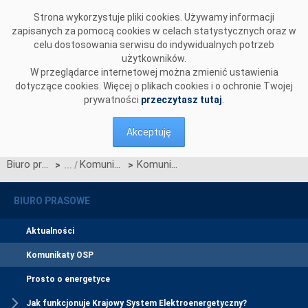
Przejdź do komentarzy
Strona wykorzystuje pliki cookies. Używamy informacji
zapisanych za pomocą cookies w celach statystycznych oraz w
celu dostosowania serwisu do indywidualnych potrzeb
użytkowników.
W przeglądarce internetowej można zmienić ustawienia
dotyczące cookies. Więcej o plikach cookies i o ochronie Twojej
prywatności
przeczytasz tutaj
.
Akceptuję
Biuro prasowe
Komunikaty OSP
Komunikat dotyczący prawa do rekompensaty za redysponowanie nierynkowe instalacji fotowoltaicznych w dniach 5, 6, 7, 8 i 9 czerwca 2025 r.
>
>
BIURO PRASOWE
Aktualności
Komunikaty OSP
Prosto o energetyce
Jak funkcjonuje Krajowy System Elektroenergetyczny?