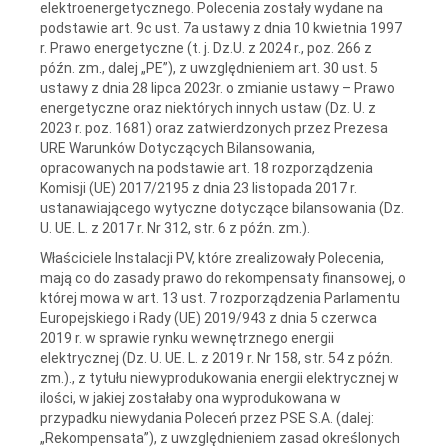
elektroenergetycznego. Polecenia zostały wydane na
podstawie art. 9c ust. 7a ustawy z dnia 10 kwietnia 1997
r. Prawo energetyczne (t. j. Dz.U. z 2024 r., poz. 266 z
późn. zm., dalej „PE”), z uwzględnieniem art. 30 ust. 5
ustawy z dnia 28 lipca 2023r. o zmianie ustawy – Prawo
energetyczne oraz niektórych innych ustaw (Dz. U. z
2023 r. poz. 1681) oraz zatwierdzonych przez Prezesa
URE Warunków Dotyczących Bilansowania,
opracowanych na podstawie art. 18 rozporządzenia
Komisji (UE) 2017/2195 z dnia 23 listopada 2017 r.
ustanawiającego wytyczne dotyczące bilansowania (Dz.
U. UE. L. z 2017 r. Nr 312, str. 6 z późn. zm.).
Właściciele Instalacji PV, które zrealizowały Polecenia,
mają co do zasady prawo do rekompensaty finansowej, o
której mowa w art. 13 ust. 7 rozporządzenia Parlamentu
Europejskiego i Rady (UE) 2019/943 z dnia 5 czerwca
2019 r. w sprawie rynku wewnętrznego energii
elektrycznej (Dz. U. UE. L. z 2019 r. Nr 158, str. 54 z późn.
zm.)., z tytułu niewyprodukowania energii elektrycznej w
ilości, w jakiej zostałaby ona wyprodukowana w
przypadku niewydania Poleceń przez PSE S.A. (dalej:
„Rekompensata”), z uwzględnieniem zasad określonych