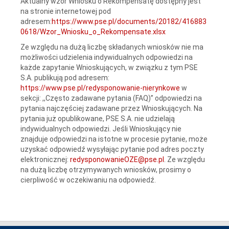
Aktualny wzór Wniosku o Rekompensatę dostępny jest
na stronie internetowej pod
adresem:
https://www.pse.pl/documents/20182/416883
0618/Wzor_Wniosku_o_Rekompensate.xlsx
Ze względu na dużą liczbę składanych wniosków nie ma
możliwości udzielenia indywidualnych odpowiedzi na
każde zapytanie Wnioskujących, w związku z tym PSE
S.A. publikują pod adresem:
https://www.pse.pl/redysponowanie-nierynkowe
w
sekcji: ,,Często zadawane pytania (FAQ)” odpowiedzi na
pytania najczęściej zadawane przez Wnioskujących. Na
pytania już opublikowane, PSE S.A. nie udzielają
indywidualnych odpowiedzi. Jeśli Wnioskujący nie
znajduje odpowiedzi na istotne w procesie pytanie, może
uzyskać odpowiedź wysyłając pytanie pod adres poczty
elektronicznej:
redysponowanieOZE@pse.pl
. Ze względu
na dużą liczbę otrzymywanych wniosków, prosimy o
cierpliwość w oczekiwaniu na odpowiedź.