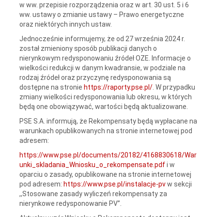
w ww. przepisie rozporządzenia oraz w art. 30 ust. 5 i 6
ww. ustawy o zmianie ustawy – Prawo energetyczne
oraz niektórych innych ustaw.
Jednocześnie informujemy, że od 27 września 2024 r.
został zmieniony sposób publikacji danych o
nierynkowym redysponowaniu źródeł OZE. Informacje o
wielkości redukcji w danym kwadransie, w podziale na
rodzaj źródeł oraz przyczynę redysponowania są
dostępne na stronie
https://raporty.pse.pl/
. W przypadku
zmiany wielkości redysponowania lub okresu, w których
będą one obowiązywać, wartości będą aktualizowane.
PSE S.A. informują, że Rekompensaty będą wypłacane na
warunkach opublikowanych na stronie internetowej pod
adresem:
https://www.pse.pl/documents/20182/4168830618/War
unki_skladania_Wniosku_o_rekompensate.pdf
i w
oparciu o zasady, opublikowane na stronie internetowej
pod adresem:
https://www.pse.pl/instalacje-pv
w sekcji
,,Stosowane zasady wyliczeń rekompensaty za
nierynkowe redysponowanie PV”.