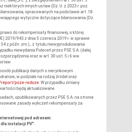
 niektórych innych ustaw (Dz. U. z 2023 r. poz.
lansowania, opracowanych na podstawie art. 18
nawiającego wytyczne dotyczące bilansowania (Dz.
dy prawo do rekompensaty finansowej, o której
UE) 2019/943 z dnia 5 czerwca 2019 r. w sprawie
r. 54 z późn. zm.)., z tytułu niewyprodukowania
zypadku niewydania Poleceń przez PSE S.A. (dalej:
zporządzenia oraz w art. 30 ust. 5 i 6 ww.
ustaw.
sposób publikacji danych o nierynkowym
ransie, w podziale na rodzaj źródeł oraz
pl/report/poze-redoze
. W przypadku zmiany
wartości będą aktualizowane.
adach, opublikowanych przez PSE S.A. na stronie
Stosowane zasady wyliczeń rekompensaty za
internetowej pod adresem:
la instalacji PV".