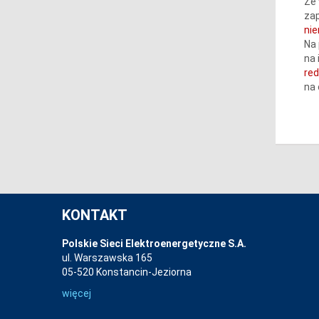
Ze 
zap
ni
Na 
na 
re
na
KONTAKT
Polskie Sieci Elektroenergetyczne S.A.
ul. Warszawska 165
05-520 Konstancin-Jeziorna
więcej