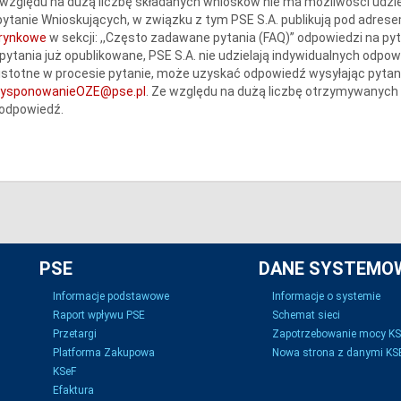
względu na dużą liczbę składanych wniosków nie ma możliwości udzie
ytanie Wnioskujących, w związku z tym PSE S.A. publikują pod adres
erynkowe
w sekcji: ,,Często zadawane pytania (FAQ)” odpowiedzi na py
pytania już opublikowane, PSE S.A. nie udzielają indywidualnych odpow
istotne w procesie pytanie, może uzyskać odpowiedź wysyłając pytani
dysponowanieOZE@pse.pl
. Ze względu na dużą liczbę otrzymywanych 
 odpowiedź.
PSE
DANE SYSTEMO
Informacje podstawowe
Informacje o systemie
Raport wpływu PSE
Schemat sieci
Przetargi
Zapotrzebowanie mocy K
Platforma Zakupowa
Nowa strona z danymi KSE
KSeF
Efaktura