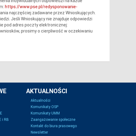
lenia indywidualnych odpowiedzi na każde
em:
https://www.pse.pl/redysponowanie-
tania najczęściej zadawane przez Wnioskujących.
iedzi. Jeśli Wnioskujący nie znajduje odpowiedzi
e pod adres poczty elektronicznej:
wniosków, prosimy o cierpliwość w oczekiwaniu
WE
AKTUALNOŚCI
Aktualności
Komunikaty OSP
SE
Komunikaty UMM
 i RB
Zaangażowanie społeczne
Kontakt do biura prasowego
Newsletter