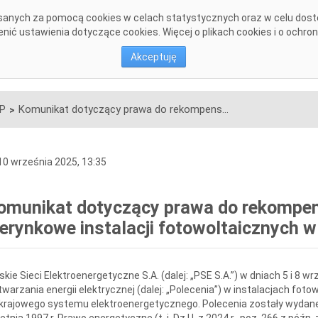
pisanych za pomocą cookies w celach statystycznych oraz w celu dos
DANE SYSTEMOWE
KONSULTACJE
INWESTYCJE
DOKU
ić ustawienia dotyczące cookies. Więcej o plikach cookies i o ochro
Akceptuję
SP
Komunikat dotyczący prawa do rekompensaty za redysponowanie nierynkowe instalacji fotowoltaicznych w dniach 5 i 8 września 2025
>
0 września 2025, 13:35
omunikat dotyczący prawa do rekompe
ierynkowe instalacji fotowoltaicznych w
skie Sieci Elektroenergetyczne S.A. (dalej: „PSE S.A.”) w dniach 5 i 8 w
warzania energii elektrycznej (dalej: „Polecenia”) w instalacjach foto
krajowego systemu elektroenergetycznego. Polecenia zostały wydane 
etnia 1997 r. Prawo energetyczne (t. j. Dz.U. z 2024 r., poz. 266 z późn. 