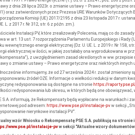
awy z dnia 28 lipca 2023r. o zmianie ustawy – Prawo energetyczne oraz
1) oraz zatwierdzonych przez Prezesa URE Warunków Dotyczących Bi
porządzenia Komisji (UE) 2017/2195 z dnia 23 listopada 2017 r. usta
UE. L. z 2017 r. Nr 312, str. 6 z późn. zm.).
ściciele Instalacji PV, które zrealizowały Polecenia, mają co do zasa
a w art. 13 ust. 7 rozporządzenia Parlamentu Europejskiego i Rady (
ku wewnętrznego energii elektrycznej (Dz. U. UE. L. z 2019 r. Nr 158, st
rgii elektrycznej w ilości, w jakiej zostałaby ona wyprodukowana w pr
kompensata”), z uwzględnieniem zasad określonych w ww. przepisie ro
awy o zmianie ustawy – Prawo energetyczne oraz niektórych innych 
nocześnie informujemy, że od 27 września 2024 r. został zmieniony 
ysponowaniu źródeł OZE. Informacje o wielkości redukcji w danym kwad
zyczynę redysponowania są dostępne na stronie
https://raporty.pse.
lkości redysponowania lub okresu, w których będą one obowiązywać, 
 S.A. informują, że Rekompensaty będą wypłacane na warunkach i zas
ternetowej pod adresem:
https://www.pse.pl/instalacje-pv
w sekcji ,,
ysponowanie nierynkowe instalacji PV”.
ualny wzór Wniosku o Rekompensatę PSE S.A. publikują na stronie 
ps://www.pse.pl/instalacje-pv
w sekcji "Aktualne wzory dokumentów d