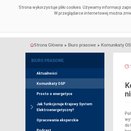
Przejdź do komentarzy
Strona wykorzystuje pliki cookies. Używamy informacji za
O NAS
OBSZARY DZIAŁALNOŚCI
W przeglądarce internetowej można zmien
Strona Główna
Biuro prasowe
Komunikaty O
>
>
BIURO PRASOWE
1
Aktualności
K
Komunikaty OSP
n
Prosto o energetyce
Jak funkcjonuje Krajowy System
Elektroenergetyczny?
Pol
wyt
Opracowania eksperckie
do 
Podcast
kwi