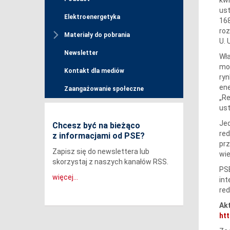
ust
Elektroenergetyka
168
roz
Materiały do pobrania
U. 
Newsletter
Wła
mow
Kontakt dla mediów
ryn
ene
Zaangażowanie społeczne
„Re
ust
Jed
Chcesz być na bieżąco
red
z informacjami od PSE?
pr
Zapisz się do newslettera lub
wie
skorzystaj z naszych kanałów RSS.
PSE
więcej...
in
red
Akt
htt