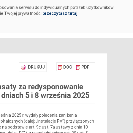
tosowania serwisu do indywidualnych potrzeb użytkowników.
MENTY
BIURO PRASOWE
KARIERA
✉
nie Twojej prywatności
przeczytasz tutaj
.
DRUKUJ
DOC
PDF
nsaty za redysponowanie
 dniach 5 i 8 września 2025
rześnia 2025 r. wydały polecenia zaniżenia
woltaicznych (dalej: „Instalacje PV”) przyłączonych
na podstawie art. 9c ust. 7a ustawy z dnia 10
zm., dalej „PE”), z uwzględnieniem art. 30 ust. 5