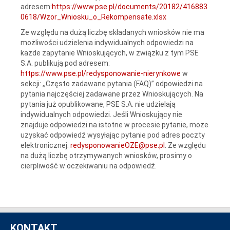
adresem:
https://www.pse.pl/documents/20182/416883
0618/Wzor_Wniosku_o_Rekompensate.xlsx
Ze względu na dużą liczbę składanych wniosków nie ma
możliwości udzielenia indywidualnych odpowiedzi na
każde zapytanie Wnioskujących, w związku z tym PSE
S.A. publikują pod adresem:
https://www.pse.pl/redysponowanie-nierynkowe
w
sekcji: ,,Często zadawane pytania (FAQ)” odpowiedzi na
pytania najczęściej zadawane przez Wnioskujących. Na
pytania już opublikowane, PSE S.A. nie udzielają
indywidualnych odpowiedzi. Jeśli Wnioskujący nie
znajduje odpowiedzi na istotne w procesie pytanie, może
uzyskać odpowiedź wysyłając pytanie pod adres poczty
elektronicznej:
redysponowanieOZE@pse.pl
. Ze względu
na dużą liczbę otrzymywanych wniosków, prosimy o
cierpliwość w oczekiwaniu na odpowiedź.
KONTAKT