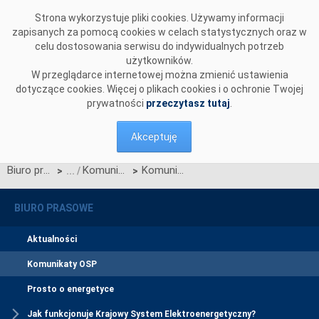
Przejdź do komentarzy
Strona wykorzystuje pliki cookies. Używamy informacji
zapisanych za pomocą cookies w celach statystycznych oraz w
celu dostosowania serwisu do indywidualnych potrzeb
użytkowników.
W przeglądarce internetowej można zmienić ustawienia
dotyczące cookies. Więcej o plikach cookies i o ochronie Twojej
prywatności
przeczytasz tutaj
.
Akceptuję
Biuro prasowe
Komunikaty OSP
Komunikat dotyczący prawa do rekompensaty za redysponowanie nierynkowe instalacji fotowoltaicznych w dniach 8, 9, 11 i 12 maja 2025 r.
>
>
BIURO PRASOWE
Aktualności
Komunikaty OSP
Prosto o energetyce
Jak funkcjonuje Krajowy System Elektroenergetyczny?