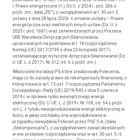
r. Prawo energetyczne (t. j. Dz.U. z 2024 r., poz. 266 z
późn. zm., dalej „PE”), z uwzględnieniem art. 30 ust. 5
ustawy z dnia 28 lipca 2023r. o zmianie ustawy – Prawo
energetyczne oraz niektórych innych ustaw (Dz. U. z
2023 r. poz. 1681) oraz zatwierdzonych przez Prezesa
URE Warunków Dotyczących Bilansowania,
opracowanych na podstawie art. 18 rozporządzenia
Komisji (UE) 2017/2195 z dnia 23 listopada 2017 r.
ustanawiającego wytyczne dotyczące bilansowania (Dz.
U. UE. L. z 2017 r. Nr 312, str. 6 z późn. zm.).
Właściciele Instalacji PV, które zrealizowały Polecenia,
mają co do zasady prawo do rekompensaty finansowej, o
której mowa w art. 13 ust. 7 rozporządzenia Parlamentu
Europejskiego i Rady (UE) 2019/943 z dnia 5 czerwca
2019 r. w sprawie rynku wewnętrznego energii
elektrycznej (Dz. U. UE. L. z 2019 r. Nr 158, str. 54 z późn.
zm.)., z tytułu niewyprodukowania energii elektrycznej w
ilości, w jakiej zostałaby ona wyprodukowana w
przypadku niewydania Poleceń przez PSE S.A. (dalej:
„Rekompensata”), z uwzględnieniem zasad określonych
w ww. przepisie rozporządzenia oraz w art. 30 ust. 5 i 6