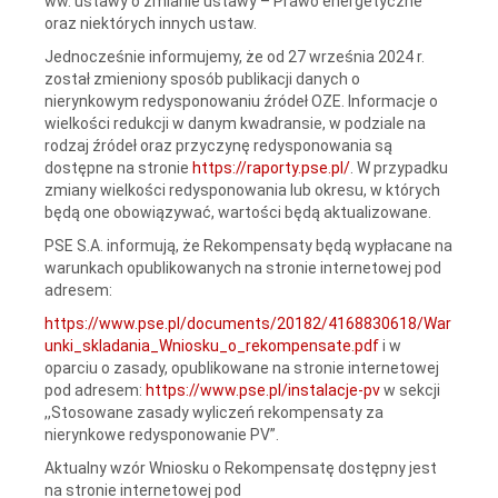
ww. ustawy o zmianie ustawy – Prawo energetyczne
oraz niektórych innych ustaw.
Jednocześnie informujemy, że od 27 września 2024 r.
został zmieniony sposób publikacji danych o
nierynkowym redysponowaniu źródeł OZE. Informacje o
wielkości redukcji w danym kwadransie, w podziale na
rodzaj źródeł oraz przyczynę redysponowania są
dostępne na stronie
https://raporty.pse.pl/
. W przypadku
zmiany wielkości redysponowania lub okresu, w których
będą one obowiązywać, wartości będą aktualizowane.
PSE S.A. informują, że Rekompensaty będą wypłacane na
warunkach opublikowanych na stronie internetowej pod
adresem:
https://www.pse.pl/documents/20182/4168830618/War
unki_skladania_Wniosku_o_rekompensate.pdf
i w
oparciu o zasady, opublikowane na stronie internetowej
pod adresem:
https://www.pse.pl/instalacje-pv
w sekcji
,,Stosowane zasady wyliczeń rekompensaty za
nierynkowe redysponowanie PV”.
Aktualny wzór Wniosku o Rekompensatę dostępny jest
na stronie internetowej pod