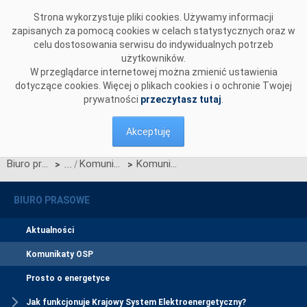
Przejdź do komentarzy
Strona wykorzystuje pliki cookies. Używamy informacji
zapisanych za pomocą cookies w celach statystycznych oraz w
celu dostosowania serwisu do indywidualnych potrzeb
użytkowników.
W przeglądarce internetowej można zmienić ustawienia
dotyczące cookies. Więcej o plikach cookies i o ochronie Twojej
prywatności
przeczytasz tutaj
.
Akceptuję
Biuro prasowe
Komunikaty OSP
Komunikat dotyczący prawa do rekompensaty za redysponowanie nierynkowe instalacji fotowoltaicznych w dniach 9, 10 i 11 września 2025
>
>
BIURO PRASOWE
Aktualności
Komunikaty OSP
Prosto o energetyce
Jak funkcjonuje Krajowy System Elektroenergetyczny?