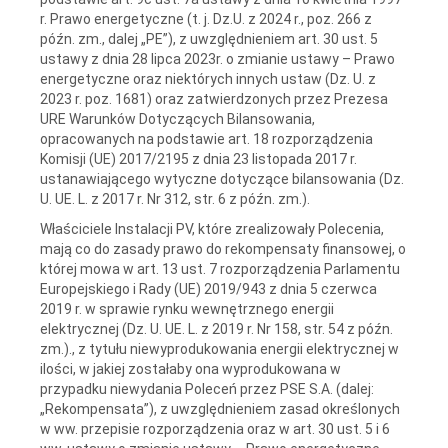
r. Prawo energetyczne (t. j. Dz.U. z 2024 r., poz. 266 z
późn. zm., dalej „PE”), z uwzględnieniem art. 30 ust. 5
ustawy z dnia 28 lipca 2023r. o zmianie ustawy – Prawo
energetyczne oraz niektórych innych ustaw (Dz. U. z
2023 r. poz. 1681) oraz zatwierdzonych przez Prezesa
URE Warunków Dotyczących Bilansowania,
opracowanych na podstawie art. 18 rozporządzenia
Komisji (UE) 2017/2195 z dnia 23 listopada 2017 r.
ustanawiającego wytyczne dotyczące bilansowania (Dz.
U. UE. L. z 2017 r. Nr 312, str. 6 z późn. zm.).
Właściciele Instalacji PV, które zrealizowały Polecenia,
mają co do zasady prawo do rekompensaty finansowej, o
której mowa w art. 13 ust. 7 rozporządzenia Parlamentu
Europejskiego i Rady (UE) 2019/943 z dnia 5 czerwca
2019 r. w sprawie rynku wewnętrznego energii
elektrycznej (Dz. U. UE. L. z 2019 r. Nr 158, str. 54 z późn.
zm.)., z tytułu niewyprodukowania energii elektrycznej w
ilości, w jakiej zostałaby ona wyprodukowana w
przypadku niewydania Poleceń przez PSE S.A. (dalej:
„Rekompensata”), z uwzględnieniem zasad określonych
w ww. przepisie rozporządzenia oraz w art. 30 ust. 5 i 6