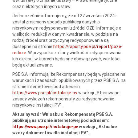
ww. ustawy o zmianie ustawy – Prawo energetyczne
oraz niektórych innych ustaw.
Jednocześnie informujemy, że od 27 września 2024 r.
został zmieniony sposób publikacji danych o
nierynkowym redysponowaniu źródeł OZE. Informacje o
wielkości redukcji w danym kwadransie, w podziale na
rodzaj źródeł oraz przyczynę redysponowania są
dostępne na stronie
https://raporty.pse.pl/report/poze-
redoze
. W przypadku zmiany wielkości redysponowania
lub okresu, w których będą one obowiązywać, wartości
będą aktualizowane.
PSE S.A. informują, że Rekompensaty będą wypłacane na
warunkach i zasadach, opublikowanych przez PSE S.A. na
stronie internetowej pod adresem:
https://www.pse.pl/instalacje-pv
w sekcji ,,Stosowane
zasady wyliczeń rekompensaty za redysponowanie
nierynkowe instalacji PV”.
Aktualny wzór Wniosku o Rekompensatę PSE S.A.
publikują na stronie internetowej pod adresem:
https://www.pse.pl/instalacje-pv
w sekcji ,,Aktualne
wzory dokumentów dla instalacji PV”.