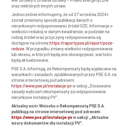
ww. ustawy o zmianie ustawy – Prawo energetyczne
oraz niektórych innych ustaw.
Jednocześnie informujemy, że od 27 września 2024 r.
został zmieniony sposób publikacji danych o
nierynkowym redysponowaniu źródeł OZE. Informacje o
wielkości redukcji w danym kwadransie, w podziale na
rodzaj źródeł oraz przyczynę redysponowania są
dostępne na stronie
https://raporty.pse.pl/report/poze-
redoze
. W przypadku zmiany wielkości redysponowania
lub okresu, w których będą one obowiązywać, wartości
będą aktualizowane.
PSE S.A. informują, że Rekompensaty będą wypłacane na
warunkach i zasadach, opublikowanych przez PSE S.A. na
stronie internetowej pod adresem:
https://www.pse.pl/instalacje-pv
w sekcji ,,Stosowane
zasady wyliczeń rekompensaty za redysponowanie
nierynkowe instalacji PV”.
Aktualny wzór Wniosku o Rekompensatę PSE S.A.
publikują na stronie internetowej pod adresem:
https://www.pse.pl/instalacje-pv
w sekcji ,,Aktualne
wzory dokumentów dla instalacji PV”.