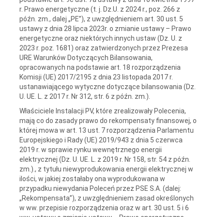
r. Prawo energetyczne (t. j. Dz.U. z 2024 r., poz. 266 z
późn. zm., dalej „PE”), z uwzględnieniem art. 30 ust. 5
ustawy z dnia 28 lipca 2023r. o zmianie ustawy – Prawo
energetyczne oraz niektórych innych ustaw (Dz. U. z
2023 r. poz. 1681) oraz zatwierdzonych przez Prezesa
URE Warunków Dotyczących Bilansowania,
opracowanych na podstawie art. 18 rozporządzenia
Komisji (UE) 2017/2195 z dnia 23 listopada 2017 r.
ustanawiającego wytyczne dotyczące bilansowania (Dz.
U. UE. L. z 2017 r. Nr 312, str. 6 z późn. zm.).
Właściciele Instalacji PV, które zrealizowały Polecenia,
mają co do zasady prawo do rekompensaty finansowej, o
której mowa w art. 13 ust. 7 rozporządzenia Parlamentu
Europejskiego i Rady (UE) 2019/943 z dnia 5 czerwca
2019 r. w sprawie rynku wewnętrznego energii
elektrycznej (Dz. U. UE. L. z 2019 r. Nr 158, str. 54 z późn.
zm.)., z tytułu niewyprodukowania energii elektrycznej w
ilości, w jakiej zostałaby ona wyprodukowana w
przypadku niewydania Poleceń przez PSE S.A. (dalej:
„Rekompensata”), z uwzględnieniem zasad określonych
w ww. przepisie rozporządzenia oraz w art. 30 ust. 5 i 6