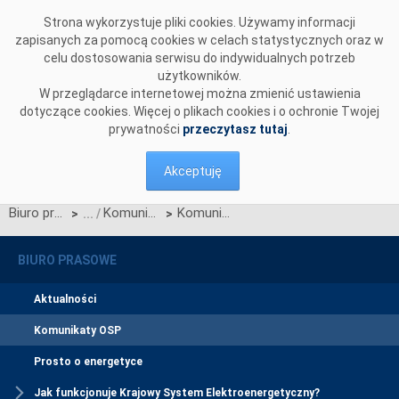
Przejdź do komentarzy
Strona wykorzystuje pliki cookies. Używamy informacji
zapisanych za pomocą cookies w celach statystycznych oraz w
celu dostosowania serwisu do indywidualnych potrzeb
użytkowników.
W przeglądarce internetowej można zmienić ustawienia
dotyczące cookies. Więcej o plikach cookies i o ochronie Twojej
prywatności
przeczytasz tutaj
.
Akceptuję
Biuro prasowe
Komunikaty OSP
Komunikat dotyczący prawa do rekompensaty za redysponowanie nierynkowe instalacji fotowoltaicznych w dniu 05 i 06 lipca 2025 r.
>
>
BIURO PRASOWE
Aktualności
Komunikaty OSP
Prosto o energetyce
Jak funkcjonuje Krajowy System Elektroenergetyczny?