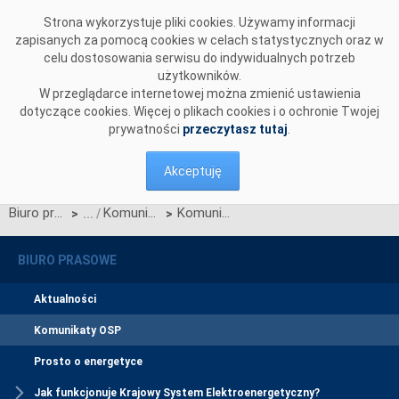
Przejdź do komentarzy
Strona wykorzystuje pliki cookies. Używamy informacji
zapisanych za pomocą cookies w celach statystycznych oraz w
celu dostosowania serwisu do indywidualnych potrzeb
użytkowników.
W przeglądarce internetowej można zmienić ustawienia
dotyczące cookies. Więcej o plikach cookies i o ochronie Twojej
prywatności
przeczytasz tutaj
.
Akceptuję
Biuro prasowe
Komunikaty OSP
Komunikat dotyczący prawa do rekompensaty za redysponowanie nierynkowe instalacji fotowoltaicznych w dniu 2 kwietnia 2025 r.
>
>
BIURO PRASOWE
Aktualności
Komunikaty OSP
Prosto o energetyce
Jak funkcjonuje Krajowy System Elektroenergetyczny?