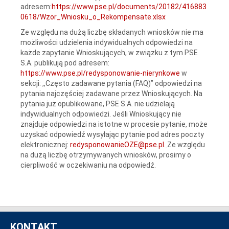
adresem:
https://www.pse.pl/documents/20182/416883
0618/Wzor_Wniosku_o_Rekompensate.xlsx
Ze względu na dużą liczbę składanych wniosków nie ma
możliwości udzielenia indywidualnych odpowiedzi na
każde zapytanie Wnioskujących, w związku z tym PSE
S.A. publikują pod adresem:
https://www.pse.pl/redysponowanie-nierynkowe
w
sekcji: ,,Często zadawane pytania (FAQ)” odpowiedzi na
pytania najczęściej zadawane przez Wnioskujących. Na
pytania już opublikowane, PSE S.A. nie udzielają
indywidualnych odpowiedzi. Jeśli Wnioskujący nie
znajduje odpowiedzi na istotne w procesie pytanie, może
uzyskać odpowiedź wysyłając pytanie pod adres poczty
elektronicznej:
redysponowanieOZE@pse.pl
.
Ze względu
na dużą liczbę otrzymywanych wniosków, prosimy o
cierpliwość w oczekiwaniu na odpowiedź.
KONTAKT