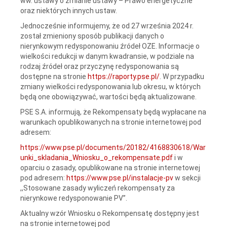
ww. ustawy o zmianie ustawy – Prawo energetyczne
oraz niektórych innych ustaw.
Jednocześnie informujemy, że od 27 września 2024 r.
został zmieniony sposób publikacji danych o
nierynkowym redysponowaniu źródeł OZE. Informacje o
wielkości redukcji w danym kwadransie, w podziale na
rodzaj źródeł oraz przyczynę redysponowania są
dostępne na stronie
https://raporty.pse.pl/
. W przypadku
zmiany wielkości redysponowania lub okresu, w których
będą one obowiązywać, wartości będą aktualizowane.
PSE S.A. informują, że Rekompensaty będą wypłacane na
warunkach opublikowanych na stronie internetowej pod
adresem:
https://www.pse.pl/documents/20182/4168830618/War
unki_skladania_Wniosku_o_rekompensate.pdf
i w
oparciu o zasady, opublikowane na stronie internetowej
pod adresem:
https://www.pse.pl/instalacje-pv
w sekcji
,,Stosowane zasady wyliczeń rekompensaty za
nierynkowe redysponowanie PV”.
Aktualny wzór Wniosku o Rekompensatę dostępny jest
na stronie internetowej pod