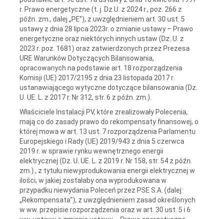
r. Prawo energetyczne (t. j. Dz.U. z 2024 r., poz. 266 z
późn. zm., dalej „PE”), z uwzględnieniem art. 30 ust. 5
ustawy z dnia 28 lipca 2023r. o zmianie ustawy – Prawo
energetyczne oraz niektórych innych ustaw (Dz. U. z
2023 r. poz. 1681) oraz zatwierdzonych przez Prezesa
URE Warunków Dotyczących Bilansowania,
opracowanych na podstawie art. 18 rozporządzenia
Komisji (UE) 2017/2195 z dnia 23 listopada 2017 r.
ustanawiającego wytyczne dotyczące bilansowania (Dz.
U. UE. L. z 2017 r. Nr 312, str. 6 z późn. zm.).
Właściciele Instalacji PV, które zrealizowały Polecenia,
mają co do zasady prawo do rekompensaty finansowej, o
której mowa w art. 13 ust. 7 rozporządzenia Parlamentu
Europejskiego i Rady (UE) 2019/943 z dnia 5 czerwca
2019 r. w sprawie rynku wewnętrznego energii
elektrycznej (Dz. U. UE. L. z 2019 r. Nr 158, str. 54 z późn.
zm.)., z tytułu niewyprodukowania energii elektrycznej w
ilości, w jakiej zostałaby ona wyprodukowana w
przypadku niewydania Poleceń przez PSE S.A. (dalej:
„Rekompensata”), z uwzględnieniem zasad określonych
w ww. przepisie rozporządzenia oraz w art. 30 ust. 5 i 6