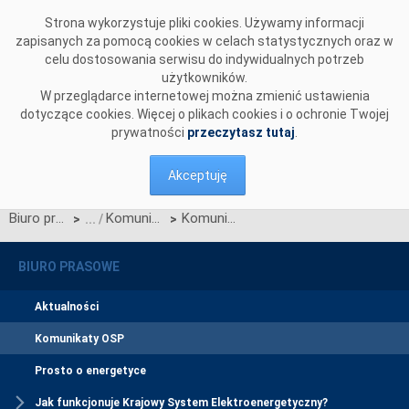
Przejdź do komentarzy
Strona wykorzystuje pliki cookies. Używamy informacji
zapisanych za pomocą cookies w celach statystycznych oraz w
celu dostosowania serwisu do indywidualnych potrzeb
użytkowników.
W przeglądarce internetowej można zmienić ustawienia
dotyczące cookies. Więcej o plikach cookies i o ochronie Twojej
prywatności
przeczytasz tutaj
.
Akceptuję
Biuro prasowe
Komunikaty OSP
Komunikat dotyczący prawa do rekompensaty za redysponowanie nierynkowe instalacji fotowoltaicznych w dniu 22 lipca 2025 r.
>
>
BIURO PRASOWE
Aktualności
Komunikaty OSP
Prosto o energetyce
Jak funkcjonuje Krajowy System Elektroenergetyczny?