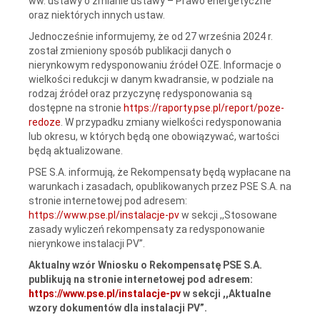
ww. ustawy o zmianie ustawy – Prawo energetyczne
oraz niektórych innych ustaw.
Jednocześnie informujemy, że od 27 września 2024 r.
został zmieniony sposób publikacji danych o
nierynkowym redysponowaniu źródeł OZE. Informacje o
wielkości redukcji w danym kwadransie, w podziale na
rodzaj źródeł oraz przyczynę redysponowania są
dostępne na stronie
https://raporty.pse.pl/report/poze-
redoze
. W przypadku zmiany wielkości redysponowania
lub okresu, w których będą one obowiązywać, wartości
będą aktualizowane.
PSE S.A. informują, że Rekompensaty będą wypłacane na
warunkach i zasadach, opublikowanych przez PSE S.A. na
stronie internetowej pod adresem:
https://www.pse.pl/instalacje-pv
w sekcji ,,Stosowane
zasady wyliczeń rekompensaty za redysponowanie
nierynkowe instalacji PV”.
Aktualny wzór Wniosku o Rekompensatę PSE S.A.
publikują na stronie internetowej pod adresem:
https://www.pse.pl/instalacje-pv
w sekcji ,,Aktualne
wzory dokumentów dla instalacji PV”.