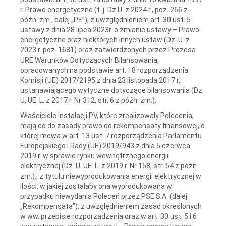
r. Prawo energetyczne (t. j. Dz.U. z 2024 r., poz. 266 z
późn. zm., dalej „PE”), z uwzględnieniem art. 30 ust. 5
ustawy z dnia 28 lipca 2023r. o zmianie ustawy – Prawo
energetyczne oraz niektórych innych ustaw (Dz. U. z
2023 r. poz. 1681) oraz zatwierdzonych przez Prezesa
URE Warunków Dotyczących Bilansowania,
opracowanych na podstawie art. 18 rozporządzenia
Komisji (UE) 2017/2195 z dnia 23 listopada 2017 r.
ustanawiającego wytyczne dotyczące bilansowania (Dz.
U. UE. L. z 2017 r. Nr 312, str. 6 z późn. zm.).
Właściciele Instalacji PV, które zrealizowały Polecenia,
mają co do zasady prawo do rekompensaty finansowej, o
której mowa w art. 13 ust. 7 rozporządzenia Parlamentu
Europejskiego i Rady (UE) 2019/943 z dnia 5 czerwca
2019 r. w sprawie rynku wewnętrznego energii
elektrycznej (Dz. U. UE. L. z 2019 r. Nr 158, str. 54 z późn.
zm.)., z tytułu niewyprodukowania energii elektrycznej w
ilości, w jakiej zostałaby ona wyprodukowana w
przypadku niewydania Poleceń przez PSE S.A. (dalej:
„Rekompensata”), z uwzględnieniem zasad określonych
w ww. przepisie rozporządzenia oraz w art. 30 ust. 5 i 6