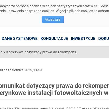
pisanych za pomocą cookies w celach statystycznych oraz w celu dos
ić ustawienia dotyczące cookies. Więcej o plikach cookies i o ochro
Akceptuję
DANE SYSTEMOWE
KONSULTACJE
INWESTYCJE
DOKU
SP
Komunikat dotyczący prawa do rekompensaty za redysponowanie nierynkowe instalacji fotowoltaicznych w dniu 25 października 2025
>
0 października 2025, 14:53
omunikat dotyczący prawa do rekompe
ierynkowe instalacji fotowoltaicznych w
skie Sieci Elektroenergetyczne S.A. (dalej: „PSE S.A.”) w dniu 25 paźdz