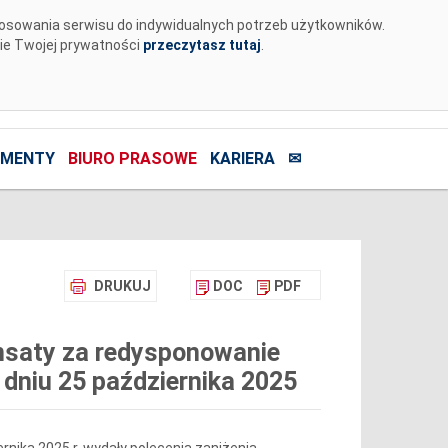
tosowania serwisu do indywidualnych potrzeb użytkowników.
nie Twojej prywatności
przeczytasz tutaj
.
MENTY
BIURO PRASOWE
KARIERA
✉
DRUKUJ
DOC
PDF
nsaty za redysponowanie
 dniu 25 października 2025
iernika 2025 r. wydały polecenia zaniżenia