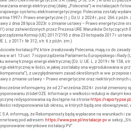
warzania energii elektrycznej (dalej: „Polecenia”) w instalacjach foto
krajowego systemu elektroenergetycznego. Polecenia zostały wydane 
etnia 1997 r. Prawo energetyczne (t. j. Dz.U. z 2024 r., poz. 266 z późn. 
awy z dnia 28 lipca 2023r. o zmianie ustawy – Prawo energetyczne oraz
1) oraz zatwierdzonych przez Prezesa URE Warunków Dotyczących Bi
porządzenia Komisji (UE) 2017/2195 z dnia 23 listopada 2017 r. usta
UE. L. z 2017 r. Nr 312, str. 6 z późn. zm.).
ściciele Instalacji PV, które zrealizowały Polecenia, mają co do zasa
a w art. 13 ust. 7 rozporządzenia Parlamentu Europejskiego i Rady (
ku wewnętrznego energii elektrycznej (Dz. U. UE. L. z 2019 r. Nr 158, st
rgii elektrycznej w ilości, w jakiej zostałaby ona wyprodukowana w pr
kompensata”), z uwzględnieniem zasad określonych w ww. przepisie ro
awy o zmianie ustawy – Prawo energetyczne oraz niektórych innych 
nocześnie informujemy, że od 27 września 2024 r. został zmieniony 
ysponowaniu źródeł OZE. Informacje o wielkości redukcji w danym kwad
zyczynę redysponowania są dostępne na stronie
https://raporty.pse.
lkości redysponowania lub okresu, w których będą one obowiązywać, 
 S.A. informują, że Rekompensaty będą wypłacane na warunkach i zas
ternetowej pod adresem:
https://www.pse.pl/instalacje-pv
w sekcji ,,
ysponowanie nierynkowe instalacji PV”.