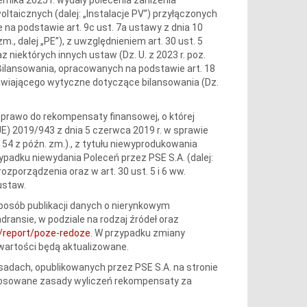
woltaicznych (dalej: „Instalacje PV”) przyłączonych
na podstawie art. 9c ust. 7a ustawy z dnia 10
zm., dalej „PE”), z uwzględnieniem art. 30 ust. 5
 niektórych innych ustaw (Dz. U. z 2023 r. poz.
lansowania, opracowanych na podstawie art. 18
nawiającego wytyczne dotyczące bilansowania (Dz.
dy prawo do rekompensaty finansowej, o której
UE) 2019/943 z dnia 5 czerwca 2019 r. w sprawie
r. 54 z późn. zm.)., z tytułu niewyprodukowania
zypadku niewydania Poleceń przez PSE S.A. (dalej:
zporządzenia oraz w art. 30 ust. 5 i 6 ww.
ustaw.
sposób publikacji danych o nierynkowym
ransie, w podziale na rodzaj źródeł oraz
pl/report/poze-redoze
. W przypadku zmiany
wartości będą aktualizowane.
adach, opublikowanych przez PSE S.A. na stronie
Stosowane zasady wyliczeń rekompensaty za