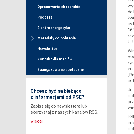
wyt
Opracowania eksperckie
do 
Podcast
kwi
ust
Elektroenergetyka
168
roz
Materiały do pobrania
U. 
Newsletter
Wła
mow
Kontakt dla mediów
ryn
ene
Zaangażowanie społeczne
„Re
ust
Jed
Chcesz być na bieżąco
red
z informacjami od PSE?
pr
Zapisz się do newslettera lub
wie
skorzystaj z naszych kanałów RSS.
PSE
więcej...
in
red