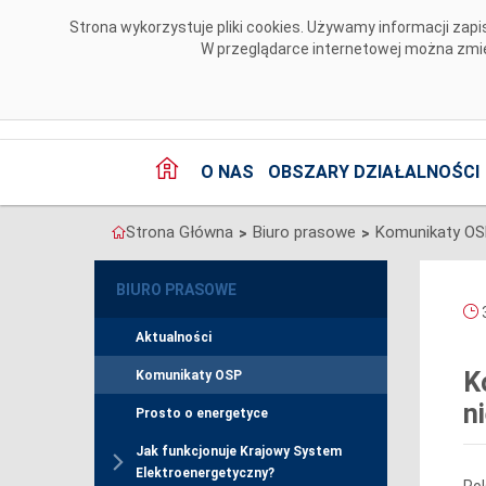
Przejdź do komentarzy
Strona wykorzystuje pliki cookies. Używamy informacji za
W przeglądarce internetowej można zmien
O NAS
OBSZARY DZIAŁALNOŚCI
Strona Główna
Biuro prasowe
Komunikaty O
>
>
BIURO PRASOWE
3
Aktualności
K
Komunikaty OSP
n
Prosto o energetyce
Jak funkcjonuje Krajowy System
Elektroenergetyczny?
Pol