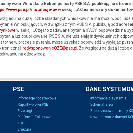
ualny wzór Wniosku o Rekompensatę PSE S.A. publikują na stronie 
ps://www.pse.pl/instalacje-pv
w sekcji ,,Aktualne wzory dokumentów 
względu na dużą liczbę składanych wniosków nie ma możliwości udzie
ytanie Wnioskujących, w związku z tym PSE S.A. publikują pod adres
erynkowe
w sekcji: ,,Często zadawane pytania (FAQ)” odpowiedzi na py
pytania już opublikowane, PSE S.A. nie udzielają indywidualnych odpow
istotne w procesie pytanie, może uzyskać odpowiedź wysyłając pytan
ktronicznej:
redysponowanieOZE@pse.pl
. Ze względu na dużą liczbę
ekiwaniu na odpowiedź.
PSE
DANE SYSTEMO
Informacje podstawowe
Informacje o systemie
Raport wpływu PSE
Schemat sieci
Przetargi
Zapotrzebowanie mocy K
Platforma Zakupowa
Nowa strona z danymi KSE
KSeF
Efaktura