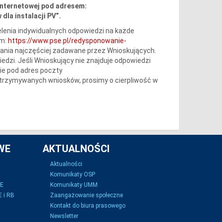
internetowej pod adresem:
dla instalacji PV”.
lenia indywidualnych odpowiedzi na każde
em:
https://www.pse.pl/redysponowanie-
tania najczęściej zadawane przez Wnioskujących.
iedzi. Jeśli Wnioskujący nie znajduje odpowiedzi
ie pod adres poczty
 otrzymywanych wniosków, prosimy o cierpliwość w
WE
AKTUALNOŚCI
Aktualności
Komunikaty OSP
SE
Komunikaty UMM
 i RB
Zaangażowanie społeczne
Kontakt do biura prasowego
Newsletter