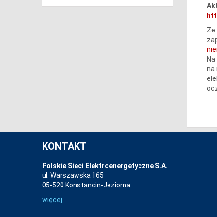
Akt
htt
Ze 
zap
ni
Na 
na 
ele
ocz
KONTAKT
Polskie Sieci Elektroenergetyczne S.A.
ul. Warszawska 165
05-520 Konstancin-Jeziorna
więcej