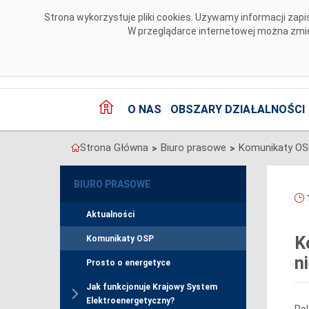
Przejdź do komentarzy
Strona wykorzystuje pliki cookies. Używamy informacji za
W przeglądarce internetowej można zmien
O NAS
OBSZARY DZIAŁALNOŚCI
Strona Główna
Biuro prasowe
Komunikaty O
>
>
BIURO PRASOWE
1
Aktualności
K
Komunikaty OSP
n
Prosto o energetyce
Jak funkcjonuje Krajowy System
Elektroenergetyczny?
Pol