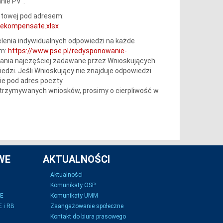
nie PV”.
etowej pod adresem:
ekompensate.xlsx
lenia indywidualnych odpowiedzi na każde
em:
https://www.pse.pl/redysponowanie-
tania najczęściej zadawane przez Wnioskujących.
iedzi. Jeśli Wnioskujący nie znajduje odpowiedzi
ie pod adres poczty
otrzymywanych wniosków, prosimy o cierpliwość w
WE
AKTUALNOŚCI
Aktualności
Komunikaty OSP
SE
Komunikaty UMM
 i RB
Zaangażowanie społeczne
Kontakt do biura prasowego