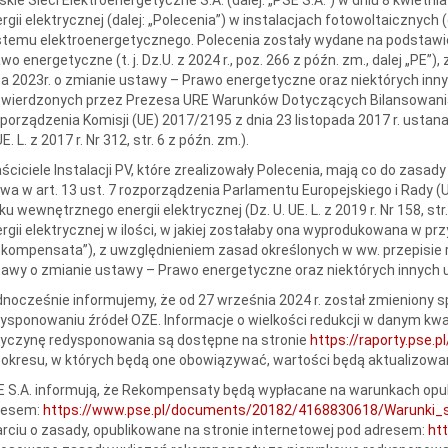
rgii elektrycznej (dalej: „Polecenia”) w instalacjach fotowoltaicznych 
temu elektroenergetycznego. Polecenia zostały wydane na podstawie ar
wo energetyczne (t. j. Dz.U. z 2024 r., poz. 266 z późn. zm., dalej „PE”)
ca 2023r. o zmianie ustawy – Prawo energetyczne oraz niektórych innyc
twierdzonych przez Prezesa URE Warunków Dotyczących Bilansowania
porządzenia Komisji (UE) 2017/2195 z dnia 23 listopada 2017 r. usta
UE. L. z 2017 r. Nr 312, str. 6 z późn. zm.).
ściciele Instalacji PV, które zrealizowały Polecenia, mają co do zasa
a w art. 13 ust. 7 rozporządzenia Parlamentu Europejskiego i Rady (
ku wewnętrznego energii elektrycznej (Dz. U. UE. L. z 2019 r. Nr 158, st
rgii elektrycznej w ilości, w jakiej zostałaby ona wyprodukowana w pr
kompensata”), z uwzględnieniem zasad określonych w ww. przepisie ro
awy o zmianie ustawy – Prawo energetyczne oraz niektórych innych 
nocześnie informujemy, że od 27 września 2024 r. został zmieniony 
ysponowaniu źródeł OZE. Informacje o wielkości redukcji w danym kwad
zyczynę redysponowania są dostępne na stronie
https://raporty.pse.pl
 okresu, w których będą one obowiązywać, wartości będą aktualizowa
 S.A. informują, że Rekompensaty będą wypłacane na warunkach opub
resem:
https://www.pse.pl/documents/20182/4168830618/Warunki_
rciu o zasady, opublikowane na stronie internetowej pod adresem:
htt