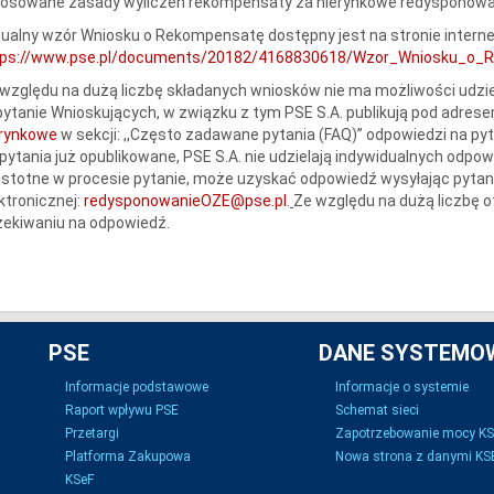
Stosowane zasady wyliczeń rekompensaty za nierynkowe redysponowa
ualny wzór Wniosku o Rekompensatę dostępny jest na stronie intern
tps://www.pse.pl/documents/20182/4168830618/Wzor_Wniosku_o_R
względu na dużą liczbę składanych wniosków nie ma możliwości udzie
ytanie Wnioskujących, w związku z tym PSE S.A. publikują pod adres
erynkowe
w sekcji: ,,Często zadawane pytania (FAQ)” odpowiedzi na py
pytania już opublikowane, PSE S.A. nie udzielają indywidualnych odpow
istotne w procesie pytanie, może uzyskać odpowiedź wysyłając pytan
ktronicznej:
redysponowanieOZE@pse.pl
.
Ze względu na dużą liczbę 
ekiwaniu na odpowiedź.
PSE
DANE SYSTEMO
Informacje podstawowe
Informacje o systemie
Raport wpływu PSE
Schemat sieci
Przetargi
Zapotrzebowanie mocy K
Platforma Zakupowa
Nowa strona z danymi KSE
KSeF