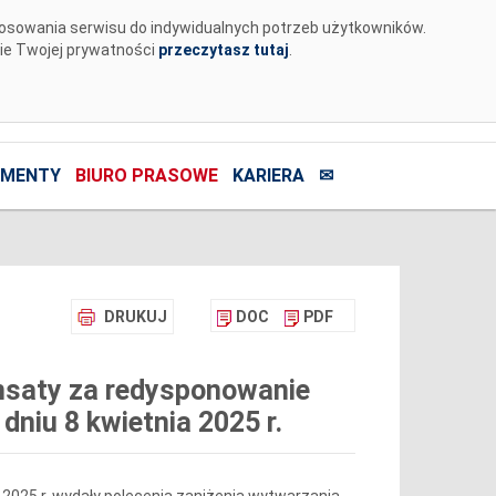
tosowania serwisu do indywidualnych potrzeb użytkowników.
nie Twojej prywatności
przeczytasz tutaj
.
MENTY
BIURO PRASOWE
KARIERA
✉
DRUKUJ
DOC
PDF
nsaty za redysponowanie
dniu 8 kwietnia 2025 r.
ia 2025 r. wydały polecenia zaniżenia wytwarzania