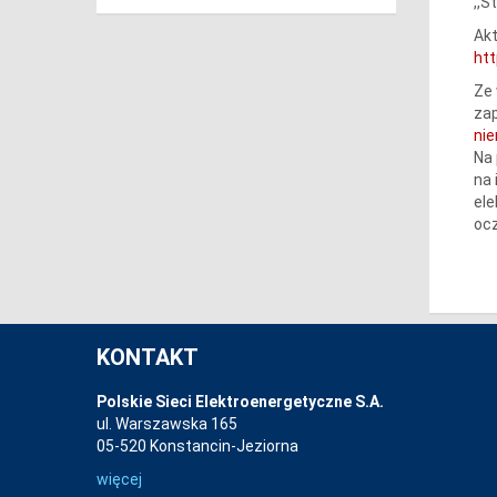
,,
Akt
ht
Ze 
zap
ni
Na 
na 
ele
ocz
KONTAKT
Polskie Sieci Elektroenergetyczne S.A.
ul. Warszawska 165
05-520 Konstancin-Jeziorna
więcej