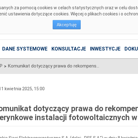
pisanych za pomocą cookies w celach statystycznych oraz w celu dos
ić ustawienia dotyczące cookies. Więcej o plikach cookies i o ochro
Akceptuję
DANE SYSTEMOWE
KONSULTACJE
INWESTYCJE
DOKU
SP
Komunikat dotyczący prawa do rekompensaty za redysponowanie nierynkowe instalacji fotowoltaicznych w dniu 8 kwietnia 2025 r.
>
1 kwietnia 2025, 15:00
omunikat dotyczący prawa do rekompe
ierynkowe instalacji fotowoltaicznych w 
skie Sieci Elektroenergetyczne S.A. (dalej: „PSE S.A.”) w dniu 8 kwietn