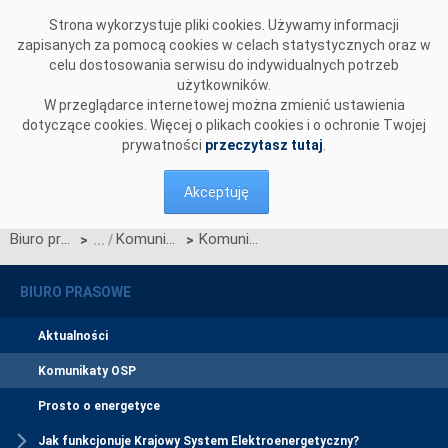
Przejdź do komentarzy
Strona wykorzystuje pliki cookies. Używamy informacji
zapisanych za pomocą cookies w celach statystycznych oraz w
celu dostosowania serwisu do indywidualnych potrzeb
użytkowników.
W przeglądarce internetowej można zmienić ustawienia
dotyczące cookies. Więcej o plikach cookies i o ochronie Twojej
prywatności
przeczytasz tutaj
.
Akceptuję
Biuro prasowe
Komunikaty OSP
Komunikat dotyczący prawa do rekompensaty za redysponowanie nierynkowe instalacji PV w dniach: 27, 28 oraz 30 września 2024 roku
>
>
BIURO PRASOWE
Aktualności
Komunikaty OSP
Prosto o energetyce
Jak funkcjonuje Krajowy System Elektroenergetyczny?