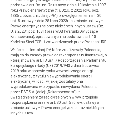
podstawie art. 9c ust. 7a ustawy z dnia 10 kwietnia 1997
roku Prawo energetyczne (t. j. Dz.U. z 2022 roku, poz.
1385 z późn. zm., dalej „PE”), z uwzględnieniem art. 30
ust. 5 ustawy z dnia 28 lipca 2023r. o zmianie ustawy –
Prawo energetyczne oraz niektórych innych ustaw (Dz.
U. z 2023r. poz. 1681) oraz WDB (Warunki Dotyczące
Bilansowania), opracowanych na podstawie art. 18
Kodeksu Sieci EGBL i zatwierdzonych przez Prezesa URE
Właściciele Instalacji PV, które zrealizowały Polecenia,
mają co do zasady prawo do rekompensaty finansowej, o
której mowa w art. 13 ust. 7 Rozporządzenia Parlamentu
Europejskiego i Rady (UE) 2019/943 z dnia 5 czerwca
2019 roku w sprawie rynku wewnętrznego energii
elektrycznej, z tytułu niewyprodukowania energii
elektrycznej w ilości, w jakiej zostałaby ona
wyprodukowana w przypadku niewydania Polecenia
przez PSE S.A. (dalej: „Rekompensata”), z
uwzględnieniem zasad określonych w ww. przepisie
rozporządzenia oraz w art. 30 ust. 5 i 6 ww. ustawy o
zmianie ustawy – Prawo energetyczne oraz niektórych
innych ustaw.