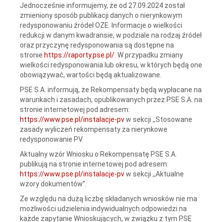
Jednocześnie informujemy, że od 27.09.2024 został
zmieniony sposób publikacji danych o nierynkowym
redysponowaniu źródeł OZE. Informacje o wielkości
redukcji w danym kwadransie, w podziale na rodzaj źródeł
oraz przyczynę redysponowania są dostępne na
stronie
https://raporty.pse.pl/
. W przypadku zmiany
wielkości redysponowania lub okresu, w których będą one
obowiązywać, wartości będą aktualizowane.
PSE S.A. informują, że Rekompensaty będą wypłacane na
warunkach i zasadach, opublikowanych przez PSE S.A. na
stronie internetowej pod adresem:
https://www.pse.pl/instalacje-pv
w sekcji ,,Stosowane
zasady wyliczeń rekompensaty za nierynkowe
redysponowanie PV
Aktualny wzór Wniosku o Rekompensatę PSE S.A.
publikują na stronie internetowej pod adresem:
https://www.pse.pl/instalacje-pv
w sekcji ,,Aktualne
wzory dokumentów”.
Ze względu na dużą liczbę składanych wniosków nie ma
możliwości udzielenia indywidualnych odpowiedzi na
każde zapytanie Wnioskujących, w związku z tym PSE