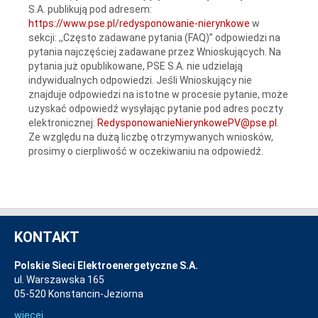
S.A. publikują pod adresem:
https://www.pse.pl/redysponowanie-nierynkowe
w
sekcji: ,,Często zadawane pytania (FAQ)” odpowiedzi na
pytania najczęściej zadawane przez Wnioskujących. Na
pytania już opublikowane, PSE S.A. nie udzielają
indywidualnych odpowiedzi. Jeśli Wnioskujący nie
znajduje odpowiedzi na istotne w procesie pytanie, może
uzyskać odpowiedź wysyłając pytanie pod adres poczty
elektronicznej:
RedysponowanieNierynkowePV@pse.pl
.
Ze względu na dużą liczbę otrzymywanych wniosków,
prosimy o cierpliwość w oczekiwaniu na odpowiedź.
KONTAKT
Polskie Sieci Elektroenergetyczne S.A.
ul. Warszawska 165
05-520 Konstancin-Jeziorna
więcej