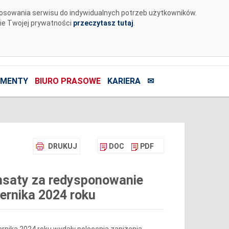
tosowania serwisu do indywidualnych potrzeb użytkowników.
nie Twojej prywatności
przeczytasz tutaj
.
MENTY
BIURO PRASOWE
KARIERA
✉
DRUKUJ
DOC
PDF
nsaty za redysponowanie
iernika 2024 roku
iernika 2024 roku wydały polecenia zaniżenia