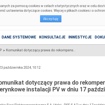
pisanych za pomocą cookies w celach statystycznych oraz w celu dos
ić ustawienia dotyczące cookies. Więcej o plikach cookies i o ochro
Akceptuję
DANE SYSTEMOWE
KONSULTACJE
INWESTYCJE
DOKU
SP
Komunikat dotyczący prawa do rekompensaty za redysponowanie nierynkowe instalacji PV w dniu 17 października 2024 roku
>
3 października 2024, 10:12
omunikat dotyczący prawa do rekompe
ierynkowe instalacji PV w dniu 17 paźdz
skie Sieci Elektroenergetyczne S.A. (dalej: „PSE S.A.”) w dniu 17 paźdz