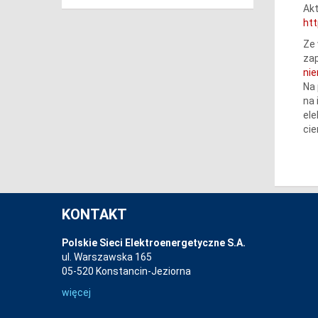
Akt
ht
Ze 
zap
ni
Na 
na 
ele
cie
KONTAKT
Polskie Sieci Elektroenergetyczne S.A.
ul. Warszawska 165
05-520 Konstancin-Jeziorna
więcej