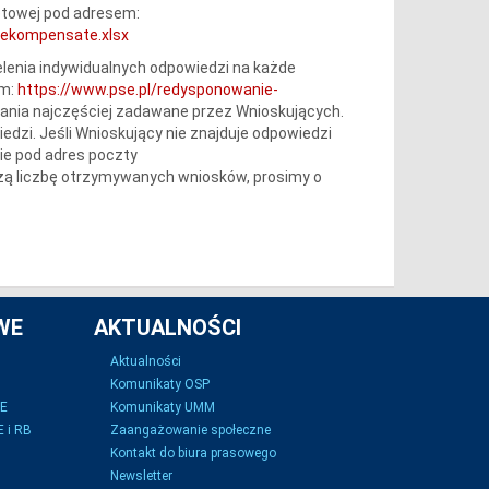
etowej pod adresem:
ekompensate.xlsx
lenia indywidualnych odpowiedzi na każde
em:
https://www.pse.pl/redysponowanie-
tania najczęściej zadawane przez Wnioskujących.
iedzi. Jeśli Wnioskujący nie znajduje odpowiedzi
ie pod adres poczty
żą liczbę otrzymywanych wniosków, prosimy o
WE
AKTUALNOŚCI
Aktualności
Komunikaty OSP
SE
Komunikaty UMM
 i RB
Zaangażowanie społeczne
Kontakt do biura prasowego
Newsletter