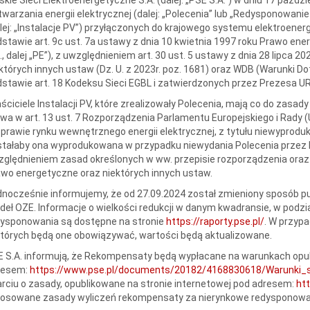
warzania energii elektrycznej (dalej: „Polecenia” lub „Redysponowani
lej: „Instalacje PV”) przyłączonych do krajowego systemu elektroene
stawie art. 9c ust. 7a ustawy z dnia 10 kwietnia 1997 roku Prawo energe
, dalej „PE”), z uwzględnieniem art. 30 ust. 5 ustawy z dnia 28 lipca
których innych ustaw (Dz. U. z 2023r. poz. 1681) oraz WDB (Warunki 
stawie art. 18 Kodeksu Sieci EGBL i zatwierdzonych przez Prezesa U
ściciele Instalacji PV, które zrealizowały Polecenia, mają co do zasa
a w art. 13 ust. 7 Rozporządzenia Parlamentu Europejskiego i Rady (
prawie rynku wewnętrznego energii elektrycznej, z tytułu niewyprodukow
tałaby ona wyprodukowana w przypadku niewydania Polecenia przez PS
ględnieniem zasad określonych w ww. przepisie rozporządzenia oraz w
wo energetyczne oraz niektórych innych ustaw.
nocześnie informujemy, że od 27.09.2024 został zmieniony sposób p
deł OZE. Informacje o wielkości redukcji w danym kwadransie, w podzi
dysponowania są dostępne na stronie
https://raporty.pse.pl/
. W przyp
tórych będą one obowiązywać, wartości będą aktualizowane.
 S.A. informują, że Rekompensaty będą wypłacane na warunkach opub
resem:
https://www.pse.pl/documents/20182/4168830618/Warunki_
rciu o zasady, opublikowane na stronie internetowej pod adresem:
htt
Stosowane zasady wyliczeń rekompensaty za nierynkowe redysponowa