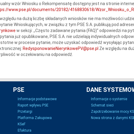
ualny wzór Wniosku o Rekompensatę dostępny jest na stronie intern
tps://www.pse.pl/documents/20182/4168830618/Wzor_Wniosku_o_R
względu na dużą liczbę składanych wniosków nie ma możliwości udzie
ytanie Wnioskujących, w związku z tym PSE S.A. publikują pod adres
erynkowe
w sekcji: ,,Często zadawane pytania (FAQ)” odpowiedzi na py
pytania już opublikowane, PSE S.A. nie udzielają indywidualnych odpow
istotne w procesie pytanie, może uzyskać odpowiedź wysyłając pytan
ktronicznej:
RedysponowanieNierynkowePV@pse.pl
Ze względu na du
rpliwość w oczekiwaniu na odpowiedź.
PSE
DANE SYSTEMO
Informacje podstawowe
Informacje o systemie
Raport wpływu PSE
Schemat sieci
Przetargi
Zapotrzebowanie mocy K
Platforma Zakupowa
Nowa strona z danymi KSE
KSeF
Efaktura