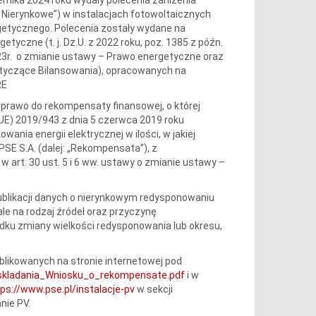
e Nierynkowe”) w instalacjach fotowoltaicznych
rgetycznego. Polecenia zostały wydane na
tyczne (t. j. Dz.U. z 2022 roku, poz. 1385 z późn.
 2023r. o zmianie ustawy – Prawo energetyczne oraz
Dotyczące Bilansowania), opracowanych na
RE
dy prawo do rekompensaty finansowej, o której
UE) 2019/943 z dnia 5 czerwca 2019 roku
ania energii elektrycznej w ilości, w jakiej
E S.A. (dalej: „Rekompensata”), z
 art. 30 ust. 5 i 6 ww. ustawy o zmianie ustawy –
ublikacji danych o nierynkowym redysponowaniu
ale na rodzaj źródeł oraz przyczynę
adku zmiany wielkości redysponowania lub okresu,
likowanych na stronie internetowej pod
skladania_Wniosku_o_rekompensate.pdf
i w
ps://www.pse.pl/instalacje-pv
w sekcji
nie PV.