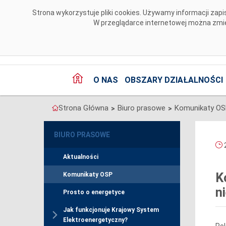
Przejdź do komentarzy
Strona wykorzystuje pliki cookies. Używamy informacji za
W przeglądarce internetowej można zmien
O NAS
OBSZARY DZIAŁALNOŚCI
Strona Główna
Biuro prasowe
Komunikaty O
>
>
BIURO PRASOWE
2
Aktualności
K
Komunikaty OSP
n
Prosto o energetyce
Jak funkcjonuje Krajowy System
Elektroenergetyczny?
Pol