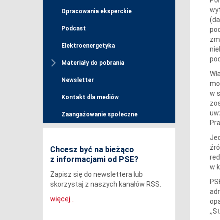
wyt
Opracowania eksperckie
(da
Podcast
pod
zm.
Elektroenergetyka
nie
pod
Materiały do pobrania
Wła
Newsletter
mow
w s
Kontakt dla mediów
zos
uwz
Zaangażowanie społeczne
Pra
Jed
źró
Chcesz być na bieżąco
re
z informacjami od PSE?
w k
Zapisz się do newslettera lub
PSE
skorzystaj z naszych kanałów RSS.
ad
więcej...
opa
,,