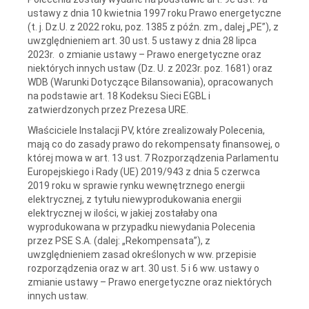
ustawy z dnia 10 kwietnia 1997 roku Prawo energetyczne
(t. j. Dz.U. z 2022 roku, poz. 1385 z późn. zm., dalej „PE”), z
uwzględnieniem art. 30 ust. 5 ustawy z dnia 28 lipca
2023r. o zmianie ustawy – Prawo energetyczne oraz
niektórych innych ustaw (Dz. U. z 2023r. poz. 1681) oraz
WDB (Warunki Dotyczące Bilansowania), opracowanych
na podstawie art. 18 Kodeksu Sieci EGBL i
zatwierdzonych przez Prezesa URE.
Właściciele Instalacji PV, które zrealizowały Polecenia,
mają co do zasady prawo do rekompensaty finansowej, o
której mowa w art. 13 ust. 7 Rozporządzenia Parlamentu
Europejskiego i Rady (UE) 2019/943 z dnia 5 czerwca
2019 roku w sprawie rynku wewnętrznego energii
elektrycznej, z tytułu niewyprodukowania energii
elektrycznej w ilości, w jakiej zostałaby ona
wyprodukowana w przypadku niewydania Polecenia
przez PSE S.A. (dalej: „Rekompensata”), z
uwzględnieniem zasad określonych w ww. przepisie
rozporządzenia oraz w art. 30 ust. 5 i 6 ww. ustawy o
zmianie ustawy – Prawo energetyczne oraz niektórych
innych ustaw.