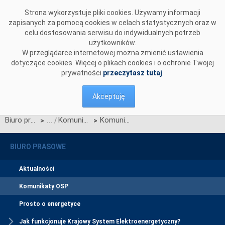
Przejdź do komentarzy
Strona wykorzystuje pliki cookies. Używamy informacji
zapisanych za pomocą cookies w celach statystycznych oraz w
celu dostosowania serwisu do indywidualnych potrzeb
użytkowników.
W przeglądarce internetowej można zmienić ustawienia
dotyczące cookies. Więcej o plikach cookies i o ochronie Twojej
prywatności
przeczytasz tutaj
.
Akceptuję
Biuro prasowe
Komunikaty OSP
Komunikat dotyczący prawa do rekompensaty za redysponowanie nierynkowe instalacji PV w dniu 8 lutego 2025 roku
>
>
BIURO PRASOWE
Aktualności
Komunikaty OSP
Prosto o energetyce
Jak funkcjonuje Krajowy System Elektroenergetyczny?