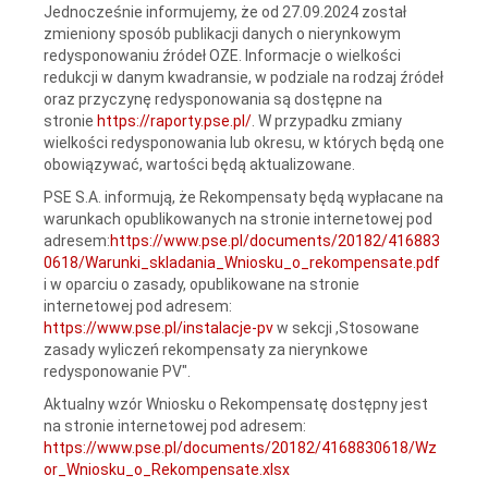
Jednocześnie informujemy, że od 27.09.2024 został
zmieniony sposób publikacji danych o nierynkowym
redysponowaniu źródeł OZE. Informacje o wielkości
redukcji w danym kwadransie, w podziale na rodzaj źródeł
oraz przyczynę redysponowania są dostępne na
stronie
https://raporty.pse.pl/
. W przypadku zmiany
wielkości redysponowania lub okresu, w których będą one
obowiązywać, wartości będą aktualizowane.
PSE S.A. informują, że Rekompensaty będą wypłacane na
warunkach opublikowanych na stronie internetowej pod
adresem:
https://www.pse.pl/documents/20182/416883
0618/Warunki_skladania_Wniosku_o_rekompensate.pdf
i w oparciu o zasady, opublikowane na stronie
internetowej pod adresem:
https://www.pse.pl/instalacje-pv
w sekcji ,Stosowane
zasady wyliczeń rekompensaty za nierynkowe
redysponowanie PV".
Aktualny wzór Wniosku o Rekompensatę dostępny jest
na stronie internetowej pod adresem:
https://www.pse.pl/documents/20182/4168830618/Wz
or_Wniosku_o_Rekompensate.xlsx