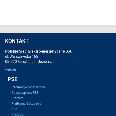
KONTAKT
Polskie Sieci Elektroenergetyczne S.A.
ul. Warszawska 165
05-520 Konstancin-Jeziorna
więcej
PSE
Informacje podstawowe
Raport wpływu PSE
Przetargi
Platforma Zakupowa
KSeF
Efaktura