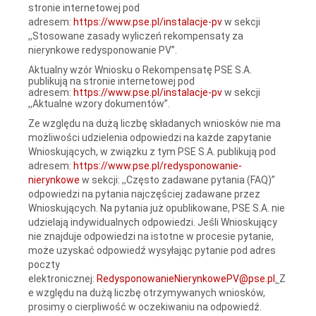
stronie internetowej pod
adresem:
https://www.pse.pl/instalacje-pv
w sekcji
,,Stosowane zasady wyliczeń rekompensaty za
nierynkowe redysponowanie PV”.
Aktualny wzór Wniosku o Rekompensatę PSE S.A.
publikują na stronie internetowej pod
adresem:
https://www.pse.pl/instalacje-pv
w sekcji
,,Aktualne wzory dokumentów”.
Ze względu na dużą liczbę składanych wniosków nie ma
możliwości udzielenia odpowiedzi na każde zapytanie
Wnioskujących, w związku z tym PSE S.A. publikują pod
adresem:
https://www.pse.pl/redysponowanie-
nierynkowe
w sekcji: ,,Często zadawane pytania (FAQ)”
odpowiedzi na pytania najczęściej zadawane przez
Wnioskujących. Na pytania już opublikowane, PSE S.A. nie
udzielają indywidualnych odpowiedzi. Jeśli Wnioskujący
nie znajduje odpowiedzi na istotne w procesie pytanie,
może uzyskać odpowiedź wysyłając pytanie pod adres
poczty
elektronicznej:
RedysponowanieNierynkowePV@pse.pl
.
Z
e względu na dużą liczbę otrzymywanych wniosków,
prosimy o cierpliwość w oczekiwaniu na odpowiedź.