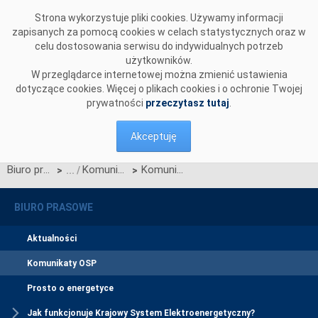
Przejdź do komentarzy
Strona wykorzystuje pliki cookies. Używamy informacji
zapisanych za pomocą cookies w celach statystycznych oraz w
celu dostosowania serwisu do indywidualnych potrzeb
użytkowników.
W przeglądarce internetowej można zmienić ustawienia
dotyczące cookies. Więcej o plikach cookies i o ochronie Twojej
prywatności
przeczytasz tutaj
.
Akceptuję
Biuro prasowe
Komunikaty OSP
Komunikat dotyczący redysponowania nierynkowego instalacji PV w dniach 26, 29, 30 i 31 marca 2024 roku oraz 1 kwietnia 2024 roku
>
>
BIURO PRASOWE
Aktualności
Komunikaty OSP
Prosto o energetyce
Jak funkcjonuje Krajowy System Elektroenergetyczny?