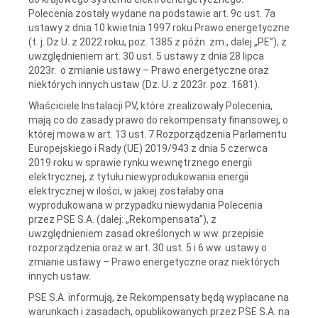
Polecenia zostały wydane na podstawie art. 9c ust. 7a
ustawy z dnia 10 kwietnia 1997 roku Prawo energetyczne
(t. j. Dz.U. z 2022 roku, poz. 1385 z późn. zm., dalej „PE”), z
uwzględnieniem art. 30 ust. 5 ustawy z dnia 28 lipca
2023r. o zmianie ustawy – Prawo energetyczne oraz
niektórych innych ustaw (Dz. U. z 2023r. poz. 1681).
Właściciele Instalacji PV, które zrealizowały Polecenia,
mają co do zasady prawo do rekompensaty finansowej, o
której mowa w art. 13 ust. 7 Rozporządzenia Parlamentu
Europejskiego i Rady (UE) 2019/943 z dnia 5 czerwca
2019 roku w sprawie rynku wewnętrznego energii
elektrycznej, z tytułu niewyprodukowania energii
elektrycznej w ilości, w jakiej zostałaby ona
wyprodukowana w przypadku niewydania Polecenia
przez PSE S.A. (dalej: „Rekompensata”), z
uwzględnieniem zasad określonych w ww. przepisie
rozporządzenia oraz w art. 30 ust. 5 i 6 ww. ustawy o
zmianie ustawy – Prawo energetyczne oraz niektórych
innych ustaw.
PSE S.A. informują, że Rekompensaty będą wypłacane na
warunkach i zasadach, opublikowanych przez PSE S.A. na