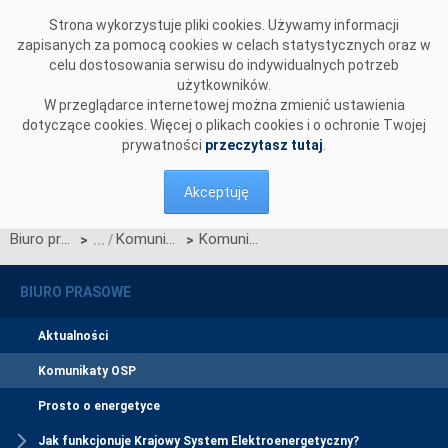
Przejdź do komentarzy
Strona wykorzystuje pliki cookies. Używamy informacji
zapisanych za pomocą cookies w celach statystycznych oraz w
celu dostosowania serwisu do indywidualnych potrzeb
użytkowników.
W przeglądarce internetowej można zmienić ustawienia
dotyczące cookies. Więcej o plikach cookies i o ochronie Twojej
prywatności
przeczytasz tutaj
.
Akceptuję
Biuro prasowe
Komunikaty OSP
Komunikat dotyczący redysponowania nierynkowego instalacji PV w dniu 12 maja 2024 roku
>
>
BIURO PRASOWE
Aktualności
Komunikaty OSP
Prosto o energetyce
Jak funkcjonuje Krajowy System Elektroenergetyczny?