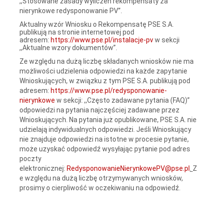
,,Stosowane zasady wyliczeń rekompensaty za
nierynkowe redysponowanie PV”.
Aktualny wzór Wniosku o Rekompensatę PSE S.A.
publikują na stronie internetowej pod
adresem:
https://www.pse.pl/instalacje-pv
w sekcji
,,Aktualne wzory dokumentów”.
Ze względu na dużą liczbę składanych wniosków nie ma
możliwości udzielenia odpowiedzi na każde zapytanie
Wnioskujących, w związku z tym PSE S.A. publikują pod
adresem:
https://www.pse.pl/redysponowanie-
nierynkowe
w sekcji: ,,Często zadawane pytania (FAQ)”
odpowiedzi na pytania najczęściej zadawane przez
Wnioskujących. Na pytania już opublikowane, PSE S.A. nie
udzielają indywidualnych odpowiedzi. Jeśli Wnioskujący
nie znajduje odpowiedzi na istotne w procesie pytanie,
może uzyskać odpowiedź wysyłając pytanie pod adres
poczty
elektronicznej:
RedysponowanieNierynkowePV@pse.pl
.
Z
e względu na dużą liczbę otrzymywanych wniosków,
prosimy o cierpliwość w oczekiwaniu na odpowiedź.