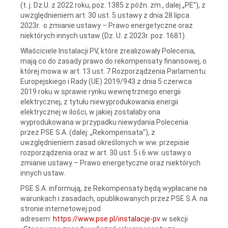
(t. j. Dz.U. z 2022 roku, poz. 1385 z późn. zm., dalej „PE”), z
uwzględnieniem art. 30 ust. 5 ustawy z dnia 28 lipca
2023r. o zmianie ustawy – Prawo energetyczne oraz
niektórych innych ustaw (Dz. U. z 2023r. poz. 1681).
Właściciele Instalacji PV, które zrealizowały Polecenia,
mają co do zasady prawo do rekompensaty finansowej, o
której mowa w art. 13 ust. 7 Rozporządzenia Parlamentu
Europejskiego i Rady (UE) 2019/943 z dnia 5 czerwca
2019 roku w sprawie rynku wewnętrznego energii
elektrycznej, z tytułu niewyprodukowania energii
elektrycznej w ilości, w jakiej zostałaby ona
wyprodukowana w przypadku niewydania Polecenia
przez PSE S.A. (dalej: „Rekompensata”), z
uwzględnieniem zasad określonych w ww. przepisie
rozporządzenia oraz w art. 30 ust. 5 i 6 ww. ustawy o
zmianie ustawy – Prawo energetyczne oraz niektórych
innych ustaw.
PSE S.A. informują, że Rekompensaty będą wypłacane na
warunkach i zasadach, opublikowanych przez PSE S.A. na
stronie internetowej pod
adresem:
https://www.pse.pl/instalacje-pv
w sekcji