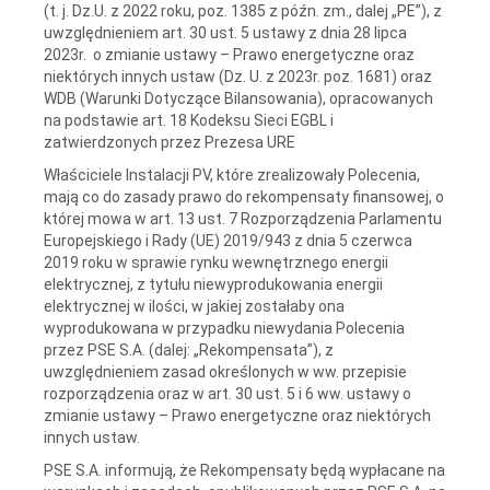
(t. j. Dz.U. z 2022 roku, poz. 1385 z późn. zm., dalej „PE”), z
uwzględnieniem art. 30 ust. 5 ustawy z dnia 28 lipca
2023r. o zmianie ustawy – Prawo energetyczne oraz
niektórych innych ustaw (Dz. U. z 2023r. poz. 1681) oraz
WDB (Warunki Dotyczące Bilansowania), opracowanych
na podstawie art. 18 Kodeksu Sieci EGBL i
zatwierdzonych przez Prezesa URE
Właściciele Instalacji PV, które zrealizowały Polecenia,
mają co do zasady prawo do rekompensaty finansowej, o
której mowa w art. 13 ust. 7 Rozporządzenia Parlamentu
Europejskiego i Rady (UE) 2019/943 z dnia 5 czerwca
2019 roku w sprawie rynku wewnętrznego energii
elektrycznej, z tytułu niewyprodukowania energii
elektrycznej w ilości, w jakiej zostałaby ona
wyprodukowana w przypadku niewydania Polecenia
przez PSE S.A. (dalej: „Rekompensata”), z
uwzględnieniem zasad określonych w ww. przepisie
rozporządzenia oraz w art. 30 ust. 5 i 6 ww. ustawy o
zmianie ustawy – Prawo energetyczne oraz niektórych
innych ustaw.
PSE S.A. informują, że Rekompensaty będą wypłacane na