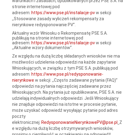
warunkach i zasadach, opublikowanych przez PSE S.A. na
stronie internetowej pod
adresem:
https://www.pse.pl/instalacje-pv
w sekcji
,,Stosowane zasady wyliczeń rekompensaty za
nierynkowe redysponowanie PV”.
Aktualny wzór Wniosku o Rekompensatę PSE S.A.
publikują na stronie internetowej pod
adresem:
https://www.pse.pl/instalacje-pv
w sekcji
,,Aktualne wzory dokumentów”.
Ze względu na dużą liczbę składanych wniosków nie ma
możliwości udzielenia odpowiedzi na każde zapytanie
Wnioskujących, w związku z tym PSE S.A. publikują pod
adresem:
https://www.pse.pl/redysponowanie-
nierynkowe
w sekcji: ,,Często zadawane pytania (FAQ)”
odpowiedzi na pytania najczęściej zadawane przez
Wnioskujących. Na pytania już opublikowane, PSE S.A. nie
udzielają indywidualnych odpowiedzi. Jeśli Wnioskujący
nie znajduje odpowiedzi na istotne w procesie pytanie,
może uzyskać odpowiedź wysyłając pytanie pod adres
poczty
elektronicznej:
RedysponowanieNierynkowePV@pse.pl
.
Z
e względu na dużą liczbę otrzymywanych wniosków,
prosimy o cierpliwość w oczekiwaniu na odpowiedź.