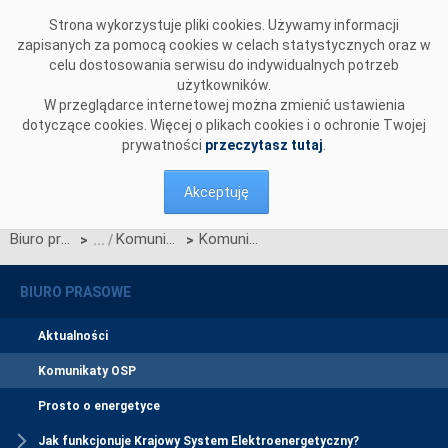
Przejdź do komentarzy
Strona wykorzystuje pliki cookies. Używamy informacji
zapisanych za pomocą cookies w celach statystycznych oraz w
celu dostosowania serwisu do indywidualnych potrzeb
użytkowników.
W przeglądarce internetowej można zmienić ustawienia
dotyczące cookies. Więcej o plikach cookies i o ochronie Twojej
prywatności
przeczytasz tutaj
.
Akceptuję
Biuro prasowe
Komunikaty OSP
Komunikat dotyczący redysponowania nierynkowego instalacji PV w dniu 15 czerwca 2024 roku
>
>
BIURO PRASOWE
Aktualności
Komunikaty OSP
Prosto o energetyce
Jak funkcjonuje Krajowy System Elektroenergetyczny?